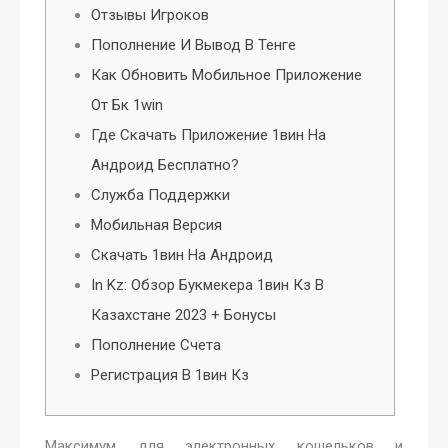
Отзывы Игроков
Пополнение И Вывод В Тенге
Как Обновить Мобильное Приложение
От Бк 1win
Где Скачать Приложение 1вин На
Андроид Бесплатно?
Служба Поддержки
Мобильная Версия
Скачать 1вин На Андроид
In Kz: Обзор Букмекера 1вин Кз В
Казахстане 2023 + Бонусы
Пополнение Счета
Регистрация В 1вин Кз
Максимум для электронных кошельков и