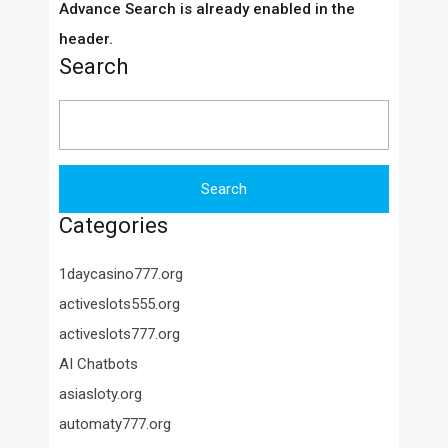
Advance Search is already enabled in the
header.
Search
Search
for:
Categories
1daycasino777.org
activeslots555.org
activeslots777.org
AI Chatbots
asiasloty.org
automaty777.org