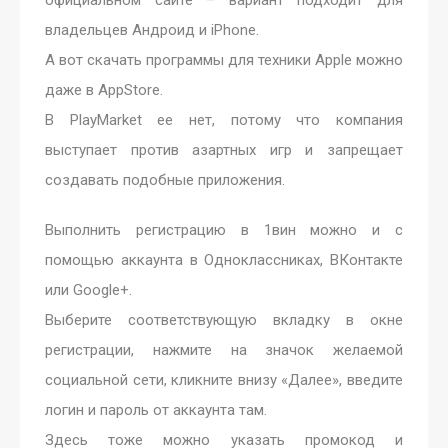
официальном сайте – вариант подходит для
владельцев Андроид и iPhone.
А вот скачать программы для техники Apple можно
даже в AppStore.
В PlayMarket ее нет, потому что компания
выступает против азартных игр и запрещает
создавать подобные приложения.
Выполнить регистрацию в 1вин можно и с
помощью аккаунта в Одноклассниках, ВКонтакте
или Google+.
Выберите соответствующую вкладку в окне
регистрации, нажмите на значок желаемой
социальной сети, кликните внизу «Далее», введите
логин и пароль от аккаунта там.
Здесь тоже можно указать промокод и