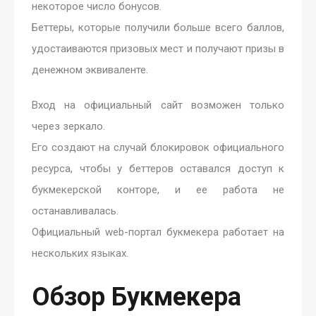
некоторое число бонусов.
Беттеры, которые получили больше всего баллов,
удостаиваются призовых мест и получают призы в
денежном эквиваленте.
Вход на официальный сайт возможен только
через зеркало.
Его создают на случай блокировок официального
ресурса, чтобы у беттеров оставался доступ к
букмекерской конторе, и ее работа не
останавливалась.
Официальный web-портал букмекера работает на
нескольких языках.
Обзор Букмекера