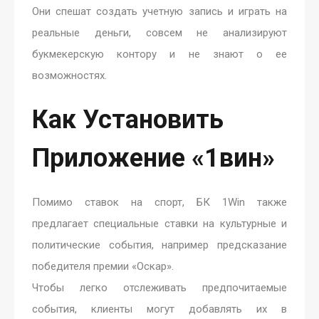
Они спешат создать учетную запись и играть на
реальные деньги, совсем не анализируют
букмекерскую контору и не знают о ее
возможностях.
Как Установить
Приложение «1вин»
Помимо ставок на спорт, БК 1Win также
предлагает специальные ставки на культурные и
политические события, например предсказание
победителя премии «Оскар».
Чтобы легко отслеживать предпочитаемые
события, клиенты могут добавлять их в