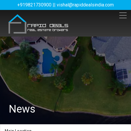
+919821730900 || vishal@rapiddealsindia.com
News