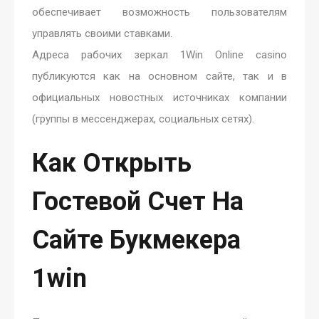
обеспечивает возможность пользователям
управлять своими ставками.
Адреса рабочих зеркал 1Win Online casino
публикуются как на основном сайте, так и в
официальных новостных источниках компании
(группы в мессенджерах, социальных сетях).
Как Открыть
Гостевой Счет На
Сайте Букмекера
1win