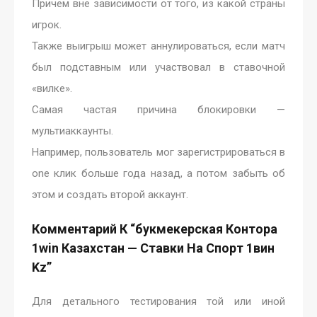
Причем вне зависимости от того, из какой страны
игрок.
Также выигрыш может аннулироваться, если матч
был подставным или участвовал в ставочной
«вилке».
Самая частая причина блокировки —
мультиаккаунты.
Например, пользователь мог зарегистрироваться в
one клик больше года назад, а потом забыть об
этом и создать второй аккаунт.
Комментарий К “букмекерская Контора
1win Казахстан — Ставки На Спорт 1вин
Kz”
Для детального тестирования той или иной