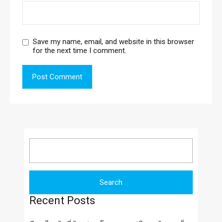
Save my name, email, and website in this browser
for the next time I comment.
Search
for:
Recent Posts