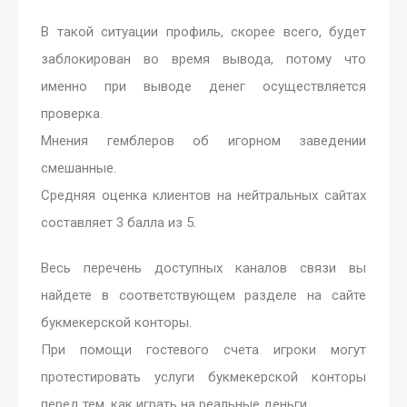
В такой ситуации профиль, скорее всего, будет
заблокирован во время вывода, потому что
именно при выводе денег осуществляется
проверка.
Мнения гемблеров об игорном заведении
смешанные.
Средняя оценка клиентов на нейтральных сайтах
составляет 3 балла из 5.
Весь перечень доступных каналов связи вы
найдете в соответствующем разделе на сайте
букмекерской конторы.
При помощи гостевого счета игроки могут
протестировать услуги букмекерской конторы
перед тем, как играть на реальные деньги.