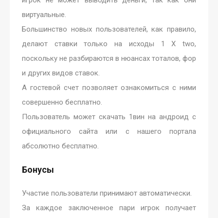
игрок не может выводить деньги, так как они
виртуальные.
Большинство новых пользователей, как правило,
делают ставки только на исходы 1 Х two,
поскольку не разбираются в нюансах тоталов, фор
и других видов ставок.
А гостевой счет позволяет ознакомиться с ними
совершенно бесплатно.
Пользователь может скачать 1вин на андроид с
официального сайта или с нашего портала
абсолютно бесплатно.
Бонусы
Участие пользователи принимают автоматически.
За каждое заключенное пари игрок получает