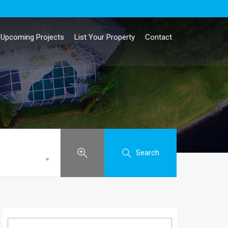
Upcoming Projects
List Your Property
Contact
Search
Search