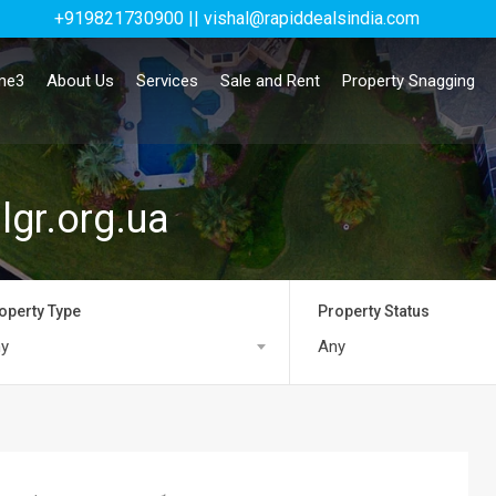
+919821730900 || vishal@rapiddealsindia.com
me3
About Us
Services
Sale and Rent
Property Snagging
 lgr.org.ua
operty Type
Property Status
y
Any