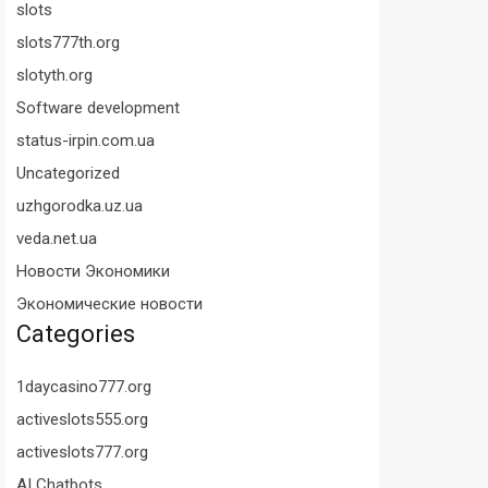
slots
slots777th.org
slotyth.org
Software development
status-irpin.com.ua
Uncategorized
uzhgorodka.uz.ua
veda.net.ua
Новости Экономики
Экономические новости
Categories
1daycasino777.org
activeslots555.org
activeslots777.org
AI Chatbots