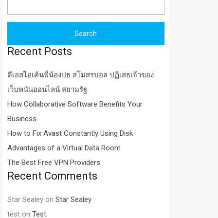
for:
Recent Posts
ดีเอสไอเค้นพี่น้องปธ สโมสรบอล ปฏิเสธเจ้าของ
เว็บพนันออนไลน์ สยามรัฐ
How Collaborative Software Benefits Your
Business
How to Fix Avast Constantly Using Disk
Advantages of a Virtual Data Room
The Best Free VPN Providers
Recent Comments
Star Sealey
on
Star Sealey
test
on
Test