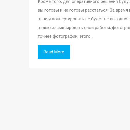
Кроме того, для оперативного решения буду
вы готовы и не готовы расстаться. За врем
цене и конвертировать ее будет не выгодно
целью зафиксировать свои работы, фотограф
точнее фотографии, этого…
Read More