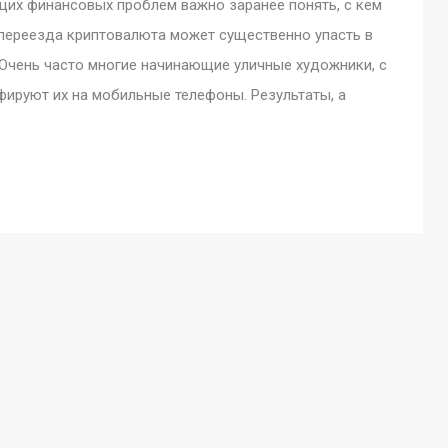
щих финансовых проблем важно заранее понять, с кем
я переезда криптовалюта может существенно упасть в
. Очень часто многие начинающие уличные художники, с
ируют их на мобильные телефоны. Результаты, а