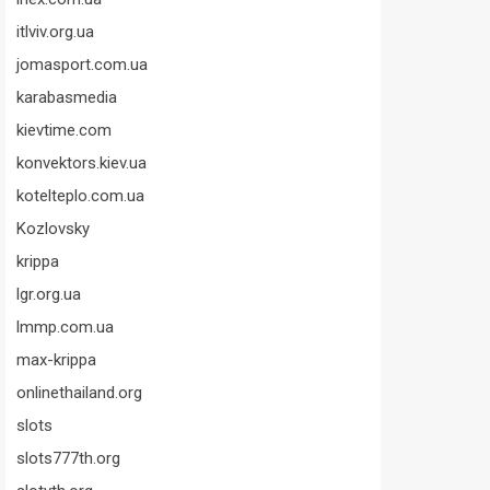
itlviv.org.ua
jomasport.com.ua
karabasmedia
kievtime.com
konvektors.kiev.ua
kotelteplo.com.ua
Kozlovsky
krippa
lgr.org.ua
lmmp.com.ua
max-krippa
onlinethailand.org
slots
slots777th.org