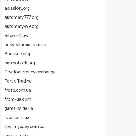
asiasloty.org
automaty777.org
automaty999.org
Bitcoin News
body-vitamin.com.ua
Bookkeeping
casinoluxth.org
Cryptocurrency exchange
Forex Trading
freze.com.ua
from-ua.com
gameinside.ua
iclub.com.ua
ilovemybaby.com.ua
inex.com.ua