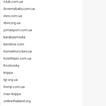
iclub.com.ua
ilovemybaby.com.ua
inex.com.ua
itlviv.org.ua
jomasport.com.ua
karabasmedia
kievtime.com
konvektors.kiev.ua
kotelteplo.com.ua
Kozlovsky
krippa
lgr.org.ua
lmmp.com.ua
max-krippa
onlinethailand.org