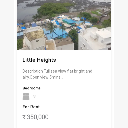
Little Heights
Description Full sea view flat bright and
airy.Open view 5mins…
Bedrooms
3
For Rent
र 350,000