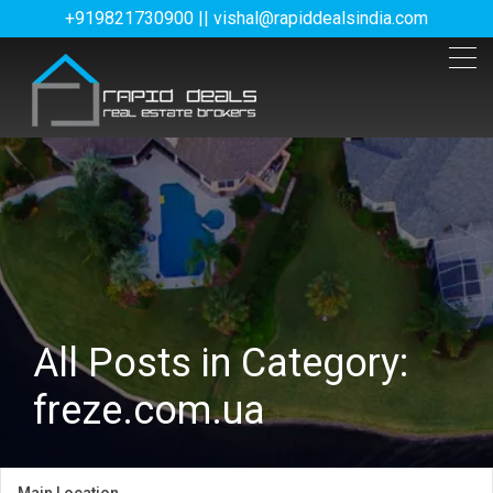
+919821730900 || vishal@rapiddealsindia.com
All Posts in Category:
freze.com.ua