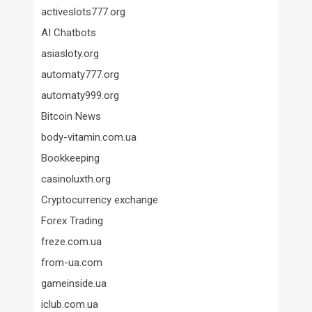
activeslots777.org
AI Chatbots
asiasloty.org
automaty777.org
automaty999.org
Bitcoin News
body-vitamin.com.ua
Bookkeeping
casinoluxth.org
Cryptocurrency exchange
Forex Trading
freze.com.ua
from-ua.com
gameinside.ua
iclub.com.ua