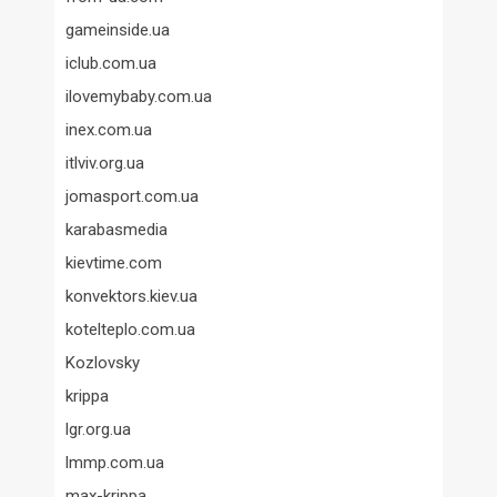
gameinside.ua
iclub.com.ua
ilovemybaby.com.ua
inex.com.ua
itlviv.org.ua
jomasport.com.ua
karabasmedia
kievtime.com
konvektors.kiev.ua
kotelteplo.com.ua
Kozlovsky
krippa
lgr.org.ua
lmmp.com.ua
max-krippa