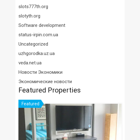
slots777th.org
slotyth.org
Software development
status-irpin.com.ua
Uncategorized
uzhgorodka.uz.ua
veda.net.ua
Новости Экономики
Экономические новости
Featured Properties
Featured