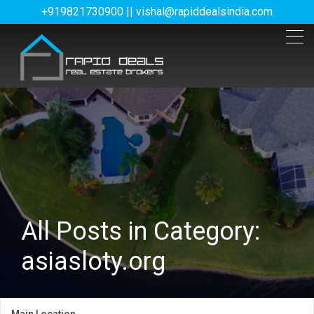
+919821730900 || vishal@rapiddealsindia.com
All Posts in Category:
asiasloty.org