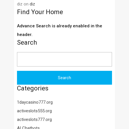
diz
on
diz
Find Your Home
Advance Search is already enabled in the
header.
Search
Search
for:
Categories
1daycasino777.org
activeslots555.org
activeslots777.org
AI Chatbots