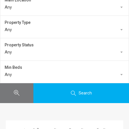
Main Location
Any
Property Type
Any
Property Status
Any
Min Beds
Any
Search