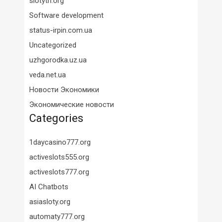
slotyth.org
Software development
status-irpin.com.ua
Uncategorized
uzhgorodka.uz.ua
veda.net.ua
Новости Экономики
Экономические новости
Categories
1daycasino777.org
activeslots555.org
activeslots777.org
AI Chatbots
asiasloty.org
automaty777.org