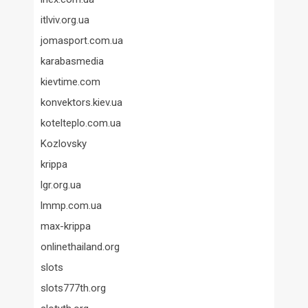
itlviv.org.ua
jomasport.com.ua
karabasmedia
kievtime.com
konvektors.kiev.ua
kotelteplo.com.ua
Kozlovsky
krippa
lgr.org.ua
lmmp.com.ua
max-krippa
onlinethailand.org
slots
slots777th.org