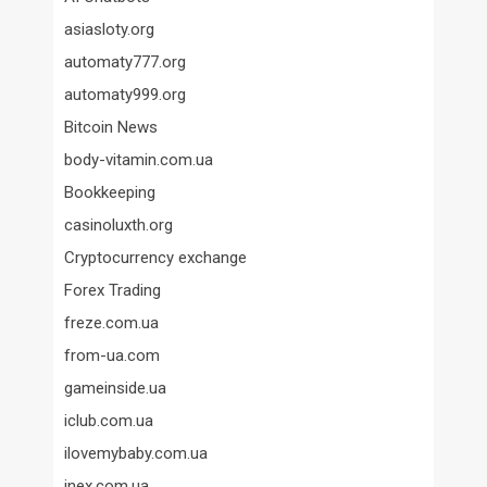
asiasloty.org
automaty777.org
automaty999.org
Bitcoin News
body-vitamin.com.ua
Bookkeeping
casinoluxth.org
Cryptocurrency exchange
Forex Trading
freze.com.ua
from-ua.com
gameinside.ua
iclub.com.ua
ilovemybaby.com.ua
inex.com.ua