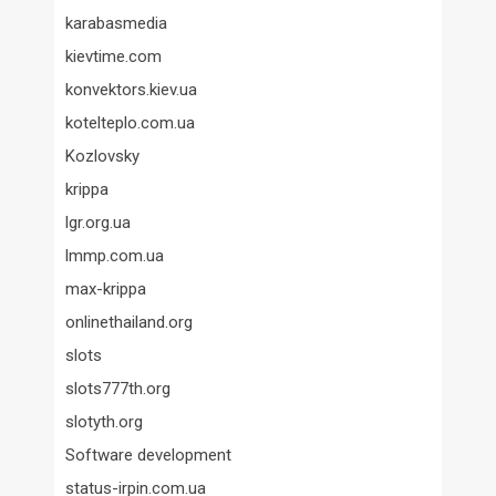
karabasmedia
kievtime.com
konvektors.kiev.ua
kotelteplo.com.ua
Kozlovsky
krippa
lgr.org.ua
lmmp.com.ua
max-krippa
onlinethailand.org
slots
slots777th.org
slotyth.org
Software development
status-irpin.com.ua