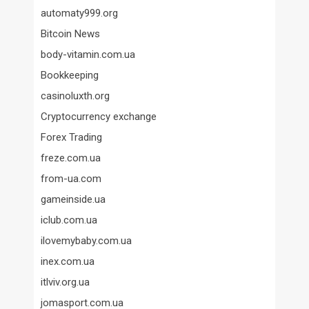
automaty999.org
Bitcoin News
body-vitamin.com.ua
Bookkeeping
casinoluxth.org
Cryptocurrency exchange
Forex Trading
freze.com.ua
from-ua.com
gameinside.ua
iclub.com.ua
ilovemybaby.com.ua
inex.com.ua
itlviv.org.ua
jomasport.com.ua