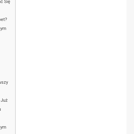
ć Się
bet?
onym
wszy
 Już
u
onym