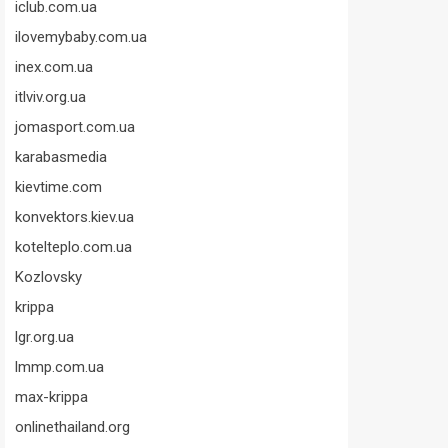
iclub.com.ua
ilovemybaby.com.ua
inex.com.ua
itlviv.org.ua
jomasport.com.ua
karabasmedia
kievtime.com
konvektors.kiev.ua
kotelteplo.com.ua
Kozlovsky
krippa
lgr.org.ua
lmmp.com.ua
max-krippa
onlinethailand.org