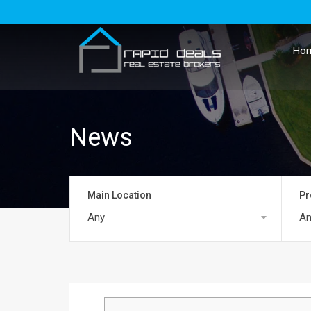
Ho
News
Main Location
Pr
Any
An