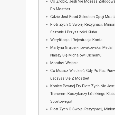
Co Zrobić, Jeśli Nie Możesz Zalogowa
Do Mostbet
Gdzie Jest Food Selection Opcji Most
Piotr Zych O Swojej Rezygnacji, Mini
Sezonie I Przyszłości Klubu
Weryfikacja I Rejestracja Konta
Martyna Grajber-nowakowska: Medal
Należy Się Michałowi Cichemu
Mostbet Wejście
Co Musisz Wiedzieć, Gdy Po Raz Pier
Łączysz Się Z Mostbet
Koniec Pewnej Ery Piotr Zych Nie Jest
Trenerem Koszykarzy Łódzkiego Klub
Sportowego!
Piotr Zych O Swojej Rezygnacji, Mini