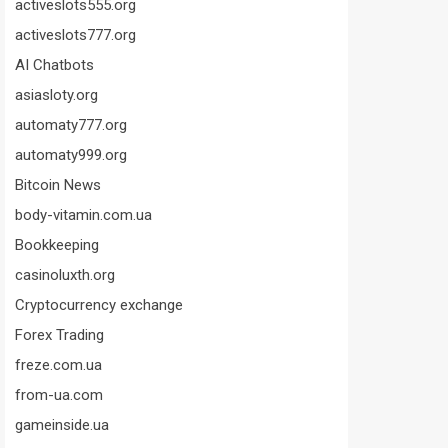
activeslots555.org
activeslots777.org
AI Chatbots
asiasloty.org
automaty777.org
automaty999.org
Bitcoin News
body-vitamin.com.ua
Bookkeeping
casinoluxth.org
Cryptocurrency exchange
Forex Trading
freze.com.ua
from-ua.com
gameinside.ua