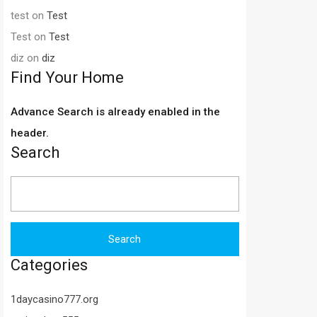
test
on
Test
Test
on
Test
diz
on
diz
Find Your Home
Advance Search is already enabled in the
header.
Search
Search
for:
Categories
1daycasino777.org