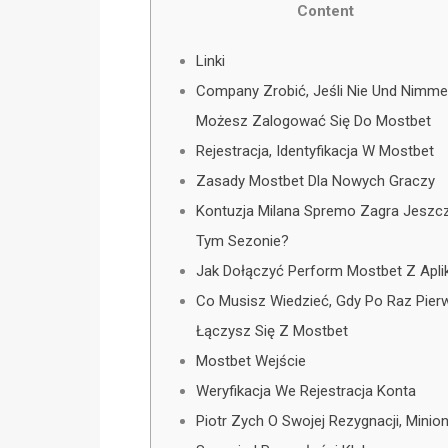
Content
Linki
Company Zrobić, Jeśli Nie Und Nimme
Możesz Zalogować Się Do Mostbet
Rejestracja, Identyfikacja W Mostbet
Zasady Mostbet Dla Nowych Graczy
Kontuzja Milana Spremo Zagra Jeszc
Tym Sezonie?
Jak Dołączyć Perform Mostbet Z Aplik
Co Musisz Wiedzieć, Gdy Po Raz Pier
Łączysz Się Z Mostbet
Mostbet Wejście
Weryfikacja We Rejestracja Konta
Piotr Zych O Swojej Rezygnacji, Mini