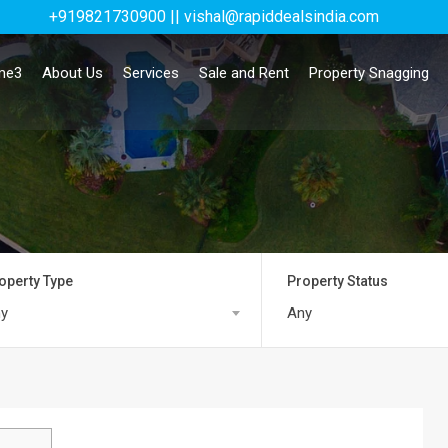
+919821730900 || vishal@rapiddealsindia.com
me3
About Us
Services
Sale and Rent
Property Snagging
operty Type
Property Status
y
Any