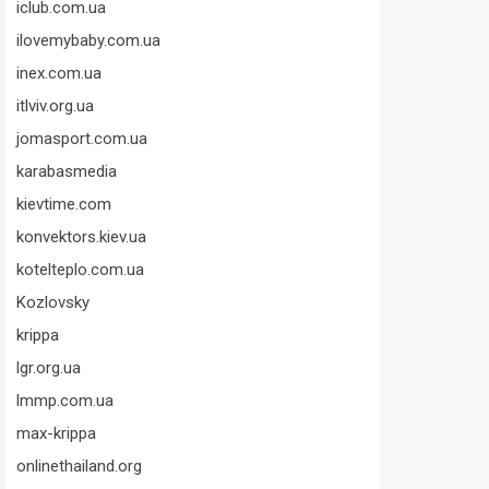
iclub.com.ua
ilovemybaby.com.ua
inex.com.ua
itlviv.org.ua
jomasport.com.ua
karabasmedia
kievtime.com
konvektors.kiev.ua
kotelteplo.com.ua
Kozlovsky
krippa
lgr.org.ua
lmmp.com.ua
max-krippa
onlinethailand.org