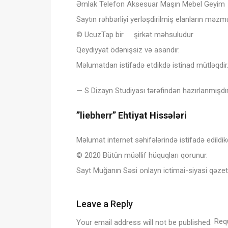
Əmlak Telefon Aksesuar Maşın Mebel Geyim
Saytın rəhbərliyi yerləşdirilmiş elanların mə
© UcuzTap bir şirkət məhsuludur
Qeydiyyat ödənişsiz və asandır.
Məlumatdan istifadə etdikdə istinad mütləqdir
— S Dizayn Studiyası tərəfindən hazırlanmışdır
”liebherr” Ehtiyat Hissələri
Məlumat internet səhifələrində istifadə edildi
© 2020 Bütün müəllif hüquqları qorunur.
Sayt Muğanın Səsi onlayn ictimai-siyasi qəzetin
Leave a Reply
Req
Your email address will not be published.