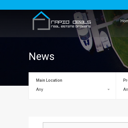
Ho
News
Main Location
Pr
Any
An