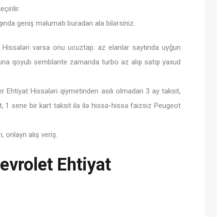
irilir.
qında geniş məlumatı buradan ala bilərsiniz.
 Hissələri varsa onu ucuztap. az elanlar saytında uyğun
asına qoyub semblante zamanda turbo az alqı satqı yaxud
Ehtiyat Hissələri qiymetinden asılı olmadan 3 ay taksit,
 1 sene bir kart taksit ilə ilə hissə-hissə faizsiz Peugeot
 onlayn alış veriş.
vrolet Ehtiyat