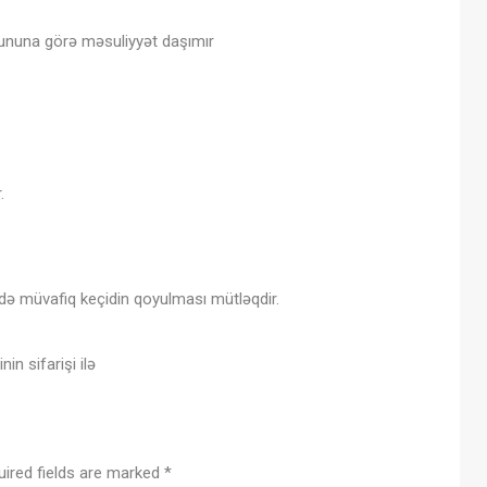
zmununa görə məsuliyyət daşımır
.
.
kdə müvafiq keçidin qoyulması mütləqdir.
in sifarişi ilə
uired fields are marked
*