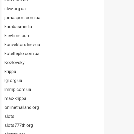
itlviv.org.ua
jomasport.com.ua
karabasmedia
kievtime.com
konvektors.kiev.ua
kotelteplo.com.ua
Kozlovsky
krippa
lgr.org.ua
lmmp.com.ua
max-krippa
onlinethailand.org
slots
slots777th.org