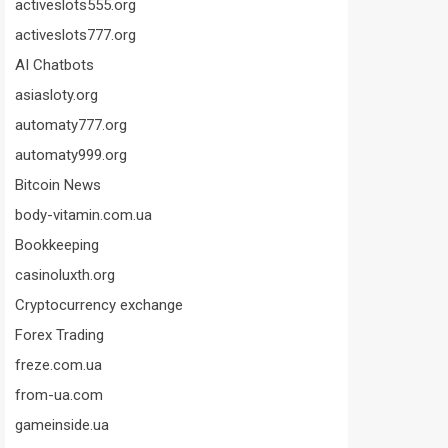
activeslots555.org
activeslots777.org
AI Chatbots
asiasloty.org
automaty777.org
automaty999.org
Bitcoin News
body-vitamin.com.ua
Bookkeeping
casinoluxth.org
Cryptocurrency exchange
Forex Trading
freze.com.ua
from-ua.com
gameinside.ua