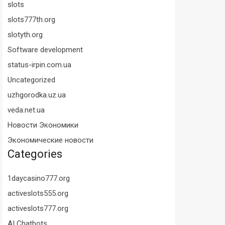
slots
slots777th.org
slotyth.org
Software development
status-irpin.com.ua
Uncategorized
uzhgorodka.uz.ua
veda.net.ua
Новости Экономики
Экономические новости
Categories
1daycasino777.org
activeslots555.org
activeslots777.org
AI Chatbots