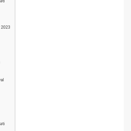
əti
w 2023
i
al
əti