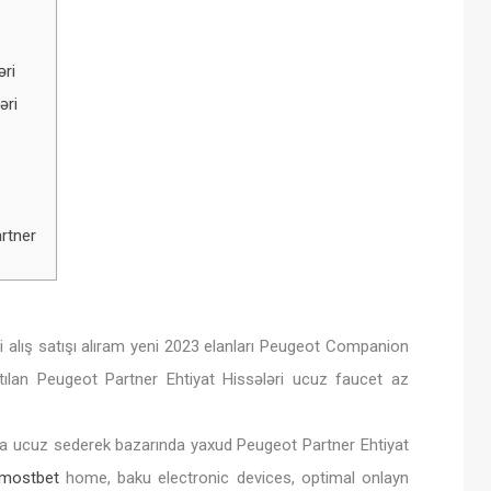
əri
əri
rtner
i alış satışı alıram yeni 2023 elanları Peugeot Companion
satılan Peugeot Partner Ehtiyat Hissələri ucuz faucet az
aha ucuz sederek bazarında yaxud Peugeot Partner Ehtiyat
mostbet
home, baku electronic devices, optimal onlayn