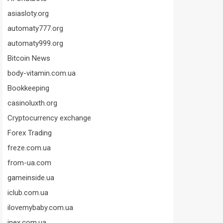
asiasloty.org
automaty777.org
automaty999.org
Bitcoin News
body-vitamin.com.ua
Bookkeeping
casinoluxth.org
Cryptocurrency exchange
Forex Trading
freze.com.ua
from-ua.com
gameinside.ua
iclub.com.ua
ilovemybaby.com.ua
inex.com.ua