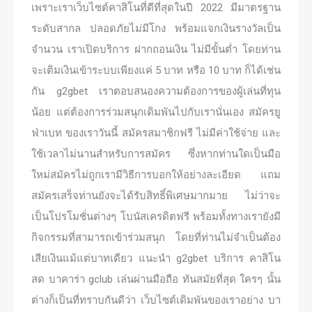
เพราะเราเว็บไซต์คาสิโนที่ดีที่สุดในปี 2022 มีมาตรฐาน
ระดับสากล ปลอดภัยไม่มีโกง พร้อมแจกเงินรางวัลเป็น
จำนวน เราเปิดบริการ ฝากถอนเงิน ไม่มีขั้นต่ำ โดยท่าน
จะเติมเงินเข้าระบบเพียงแค่ 5 บาท หรือ 10 บาท ก็ได้เช่น
กัน g2gbet เราตอบสนองความต้องการของผู้เล่นที่ทุน
น้อย แต่ต้องการร่วมสนุกเดิมพันไปกับเรานั่นเอง สมัครยู
ฟ่าเบท ของเราวันนี้ สมัครสมาชิกฟรี ไม่มีค่าใช้จ่าย และ
ใช้เวลาไม่นานสำหรับการสมัคร ซึ่งหากท่านใดเป็นมือ
ใหม่สมัครไม่ถูกเรามีวิธีการบอกให้อย่างละเอียด แถม
สมัครเสร็จท่านยังจะได้รับสิทธิ์พิเศษมากมาย ไม่ว่าจะ
เป็นโปรโมชั่นต่างๆ โบนัสเครดิตฟรี พร้อมทั้งทางเรายังมี
กิจกรรมที่สามารถเข้าร่วมสนุก โดยที่ท่านไม่จำเป็นต้อง
เสียเงินแม้แต่บาทเดียว แนะนำ g2gbet บริการ คาสิโน
สด บาคาร่า gclub เล่นผ่านมือถือ ทันสมัยที่สุด ใครๆ นั้น
ต่างก็เป็นที่ทราบกันดีว่า เว็บไซต์เดิมพันของเราอย่าง บา