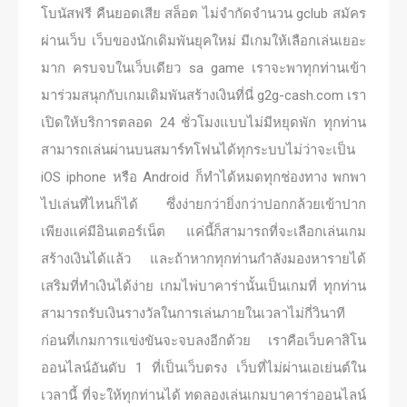
โบนัสฟรี คืนยอดเสีย สล็อต ไม่จำกัดจำนวน gclub สมัคร
ผ่านเว็บ เว็บของนักเดิมพันยุคใหม่ มีเกมให้เลือกเล่นเยอะ
มาก ครบจบในเว็บเดียว sa game เราจะพาทุกท่านเข้า
มาร่วมสนุกกับเกมเดิมพันสร้างเงินที่นี่ g2g-cash.com เรา
เปิดให้บริการตลอด 24 ชั่วโมงแบบไม่มีหยุดพัก ทุกท่าน
สามารถเล่นผ่านบนสมาร์ทโฟนได้ทุกระบบไม่ว่าจะเป็น
iOS iphone หรือ Android ก็ทำได้หมดทุกช่องทาง พกพา
ไปเล่นที่ไหนก็ได้ ซึ่งง่ายกว่ายิ่งกว่าปอกกล้วยเข้าปาก
เพียงแค่มีอินเตอร์เน็ต แค่นี้ก็สามารถที่จะเลือกเล่นเกม
สร้างเงินได้แล้ว และถ้าหากทุกท่านกำลังมองหารายได้
เสริมที่ทำเงินได้ง่าย เกมไพ่บาคาร่านั้นเป็นเกมที่ ทุกท่าน
สามารถรับเงินรางวัลในการเล่นภายในเวลาไม่กี่วินาที
ก่อนที่เกมการแข่งขันจะจบลงอีกด้วย เราคือเว็บคาสิโน
ออนไลน์อันดับ 1 ที่เป็นเว็บตรง เว็บที่ไม่ผ่านเอเย่นต์ใน
เวลานี้ ที่จะให้ทุกท่านได้ ทดลองเล่นเกมบาคาร่าออนไลน์