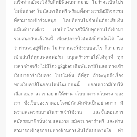
เสร็จท่านยังจะได้รับสิทธิ์พิเศษมากมาย ไม่ว่าจะเป็นโปร
โมชั่นต่างๆ โบนัสเครดิตฟรี พร้อมทั้งทางเรายังมีกิจกรรม
ที่สามารถเข้าร่วมสนุก โดยที่ท่านไม่จำเป็นต้องเสียเงิน
แม้แต่บาทเดียว เราเปิดโอกาสให้กับทุกท่านได้เข้ามา
ร่วมสนุกกันแล้ววันนี้ เพียงปลายนิ้วสัมผัสก็ทำเงินได้ ไม่
ว่าท่านจะอยู่ที่ไหน ไม่ว่าท่านจะใช้ระบบอะไร ก็สามารถ
เข้าเล่นได้ทุกแพลตฟอร์ม สนุกสร้างรายได้ได้ทุกที่ ทุก
เวลา จ่ายจริง ไม่มีโกง g2gbet เดิมพัน คาสิโนสด ทางเข้า
เว็บบาคาร่าเว็บตรง โปรโมชั่น ดีที่สุด ถ้าจะพูดถึงเรื่อง
ของเว็บคาสิโนออนไลน์ในปตอนนี้ บอกเลยว่ามีเว็บให้
เลือกเยอะ แต่เราอยากให้ท่าน เว็บบาคาร่าเว็บตรง ของ
เรา ซึ่งเว็บของเราตอบโจทย์นักเดิมพันเป็นอย่างมาก มี
ความสะดวกสบายในการเข้าใช้งาน และขั้นตอนการ
สมัครสมาชิกนั้นง่ายแสนง่าย สมัครบาคาร่าฟรี และท่าน
สามารถเข้าธุรกรรมทางด้านการเงินได้แบบตามใจ ทำ