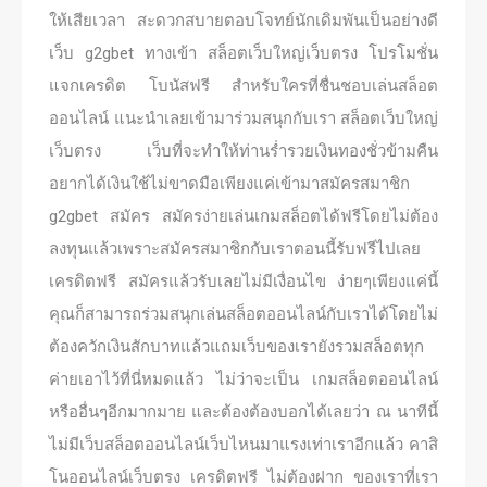
ให้เสียเวลา สะดวกสบายตอบโจทย์นักเดิมพันเป็นอย่างดี
เว็บ g2gbet ทางเข้า สล็อตเว็บใหญ่เว็บตรง โปรโมชั่น
แจกเครดิต โบนัสฟรี สำหรับใครที่ชื่นชอบเล่นสล็อต
ออนไลน์ แนะนำเลยเข้ามาร่วมสนุกกับเรา สล็อตเว็บใหญ่
เว็บตรง เว็บที่จะทำให้ท่านร่ำรวยเงินทองชั่วข้ามคืน
อยากได้เงินใช้ไม่ขาดมือเพียงแค่เข้ามาสมัครสมาชิก
g2gbet สมัคร สมัครง่ายเล่นเกมสล็อตได้ฟรีโดยไม่ต้อง
ลงทุนแล้วเพราะสมัครสมาชิกกับเราตอนนี้รับฟรีไปเลย
เครดิตฟรี สมัครแล้วรับเลยไม่มีเงื่อนไข ง่ายๆเพียงแค่นี้
คุณก็สามารถร่วมสนุกเล่นสล็อตออนไลน์กับเราได้โดยไม่
ต้องควักเงินสักบาทแล้วแถมเว็บของเรายังรวมสล็อตทุก
ค่ายเอาไว้ที่นี่หมดแล้ว ไม่ว่าจะเป็น เกมสล็อตออนไลน์
หรืออื่นๆอีกมากมาย และต้องต้องบอกได้เลยว่า ณ นาทีนี้
ไม่มีเว็บสล็อตออนไลน์เว็บไหนมาแรงเท่าเราอีกแล้ว คาสิ
โนออนไลน์เว็บตรง เครดิตฟรี ไม่ต้องฝาก ของเราที่เรา