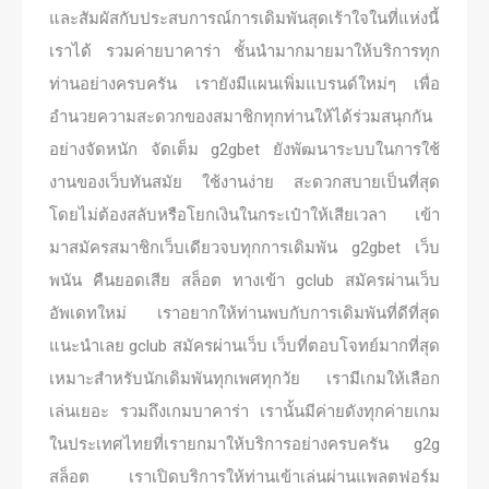
และสัมผัสกับประสบการณ์การเดิมพันสุดเร้าใจในที่แห่งนี้
เราได้ รวมค่ายบาคาร่า ชั้นนำมากมายมาให้บริการทุก
ท่านอย่างครบครัน เรายังมีแผนเพิ่มแบรนด์ใหม่ๆ เพื่อ
อำนวยความสะดวกของสมาชิกทุกท่านให้ได้ร่วมสนุกกัน
อย่างจัดหนัก จัดเต็ม g2gbet ยังพัฒนาระบบในการใช้
งานของเว็บทันสมัย ใช้งานง่าย สะดวกสบายเป็นที่สุด
โดยไม่ต้องสลับหรือโยกเงินในกระเป๋าให้เสียเวลา เข้า
มาสมัครสมาชิกเว็บเดียวจบทุกการเดิมพัน g2gbet เว็บ
พนัน คืนยอดเสีย สล็อต ทางเข้า gclub สมัครผ่านเว็บ
อัพเดทใหม่ เราอยากให้ท่านพบกับการเดิมพันที่ดีที่สุด
แนะนำเลย gclub สมัครผ่านเว็บ เว็บที่ตอบโจทย์มากที่สุด
เหมาะสำหรับนักเดิมพันทุกเพศทุกวัย เรามีเกมให้เลือก
เล่นเยอะ รวมถึงเกมบาคาร่า เรานั้นมีค่ายดังทุกค่ายเกม
ในประเทศไทยที่เรายกมาให้บริการอย่างครบครัน g2g
สล็อต เราเปิดบริการให้ท่านเข้าเล่นผ่านแพลตฟอร์ม