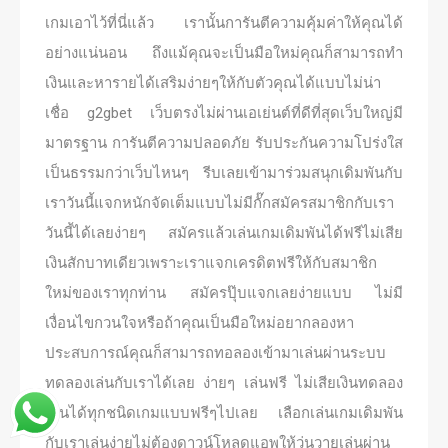
เกมเอาไว้ที่นี่แล้ว เรานั้นการันตีความคุ้มค่าให้คุณได้
อย่างแน่นอน ถึงแม้คุณจะเป็นมือใหม่คุณก็สามารถทำ
เงินและหารายได้เสริมง่ายๆให้กับตัวคุณได้แบบไม่น่า
เชื่อ g2gbet เว็บตรงไม่ผ่านเอเย่นต์ที่ดีที่สุดเว็บใหญ่มี
มาตรฐาน การันตีความปลอดภัย รับประกันความโปร่งใส
เป็นธรรมกว่าเว็บไหนๆ รีบเลยเข้ามาร่วมสนุกเดิมพันกับ
เราวันนี้แจกหนักจัดเต็มแบบไม่มีกั๊กสมัครสมาชิกกับเรา
วันนี้ได้เลยง่ายๆ สมัครแล้วเล่นเกมเดิมพันได้ฟรีไม่เสีย
เงินสักบาทเดียวเพราะเราแจกเครดิตฟรีให้กับสมาชิก
ใหม่ของเราทุกท่าน สมัครปุ๊บแจกเลยง่ายแบบ ไม่มี
เงื่อนไขกวนใจหรือถ้าคุณเป็นมือใหม่อยากลองหา
ประสบการณ์คุณก็สามารถทอลองเข้ามาเล่นผ่านระบบ
ทดลองเล่นกับเราได้เลย ง่ายๆ เล่นฟรี ไม่เสียเงินทดลอง
เล่นได้ทุกชนิดเกมแบบฟรีๆไปเลย เลือกเล่นเกมเดิมพัน
กับเราเล่นง่ายไม่ต้องดาวน์โหลดแอพให้วุ่นวายเล่นผ่าน