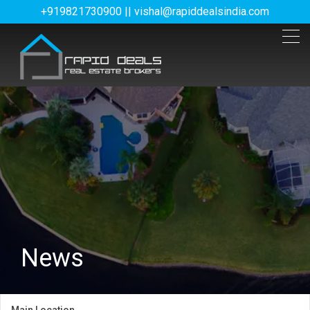
+919821730900 || vishal@rapiddealsindia.com
News