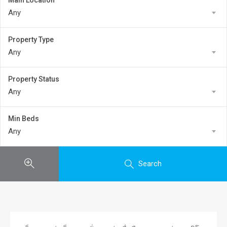
Main Location
Any
Property Type
Any
Property Status
Any
Min Beds
Any
Search