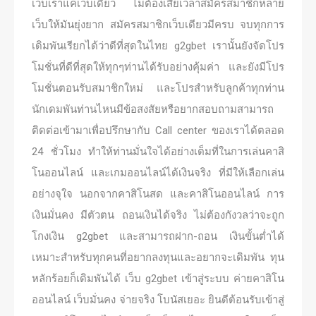
เว็บเราแค่เว็บเดียว ไม่ต้องเสียเวลาสมัครสมาชิกหลาย
เว็บให้มันยุ่งยาก สมัครสมาชิกเว็บเดียวมีครบ จบทุกการ
เดิมพันเรียกได้ว่าดีที่สุดในไทย g2gbet เรานั้นยังจัดโปร
โมชั่นที่ดีที่สุดให้ทุกๆท่านได้รับอย่างคุ้มค่า และยังมีโปร
โมชั่นตอนรับสมาชิกใหม่ และโปรสำหรับลูกค้าทุกท่าน
นักเดมพันท่านไหนมีข้อสงสัยหรือยากสอบถามสามารถ
ติดต่อเข้ามาเพื่อปรึกษากับ Call center ของเราได้ตลอด
24 ชั่วโมง ทำให้ท่านมั่นใจได้อย่างเต็มที่ในการเล่นคาสิ
โนออนไลน์ และเกมออนไลน์ได้เงินจริง ที่มีให้เลือกเล่น
อย่างจุใจ นอกจากคาสิโนสด และคาสิโนออนไลน์ การ
เงินมั่นคง มีตัวตน ถอนเงินได้จริง ไม่ต้องกังวลว่าจะถูก
โกงเงิน g2gbet และสามารถฝาก-ถอน เงินขั้นต่ำได้
เหมาะสำหรับทุกคนที่อยากลงทุนและอยากจะเดิมพัน ทุน
หลักร้อยก็เดิมพันได้ เว็บ g2gbet เข้าสู่ระบบ ค่ายคาสิโน
ออนไลน์ เว็บมั่นคง จ่ายจริง โบนัสเยอะ ยินดีต้อนรับเข้าสู่