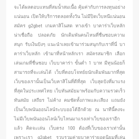
จะได้ผลตอบแทนที่สมน้ำสมเนื้อ คุ้มค่ากับการลงทุนอย่าง
แน่นอน เปิดให้บริการตลอดทั้งวัน ไม่มีปิดเว็บหนีแน่นอน
สมัคร g2gbet เกมคาสิโนสด ทางเข้า บาคาร่าเว็บหลัก
น่าเชื่อถือ ปลอดภัย นักเดิมพันคนไหนที่ชื่นชอบความ
สนุก รับเงินปังๆ แนะนำเลยเข้ามาร่วมสนุกกับเราที่นี่ บา
คาร่าเว็บหลัก เข้ามาที่หน้าหลักเรา สมัครสมาชิก เลือก
เล่นเกมที่ชื่นชอบ เว็บบาคาร่า ขั้นต่ำ 1 บาท มีทุนน้อยก็
สามารถที่จะเล่นได้ เว็บที่ตอบโจทย์ยนักเดิมพันมากที่สุด
เว็บของเรานั้นเป็นเว็บคาสิโนที่ดีที่สุด เว็บสุดปังที่มาแรง
ที่สุดในประเทศไทย เว็บทันสมัยมาพร้อมกับความรวดเร็ว
ทันสมัย เสถียร ไม่ค้าง คมชัดทั้งภาพและเสียง แถมยัง
เป็นเว็บพนันออนไลน์ระบบออโต้อีกด้วย ณ นาทีนี้คงจะ
ไม่มีเว็บพนันออนไลน์เว็บไหนมาแรงเท่าเว็บของเราอีก
แล้ว คิดจะเล่น เว็บตรง 100 ต้องที่เว็บของเราเท่านั้น
เพราะเรา g2gbet รวบรวมค่ายบาคาร่ายอดนิยมที่เล่น