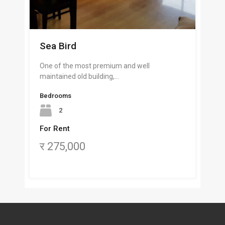
Sea Bird
One of the most premium and well
maintained old building,…
Bedrooms
2
For Rent
र 275,000