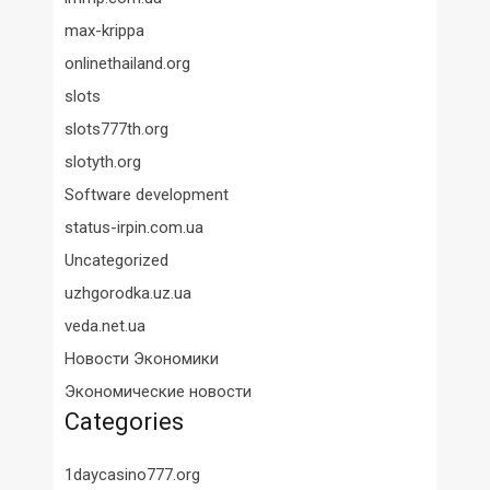
max-krippa
onlinethailand.org
slots
slots777th.org
slotyth.org
Software development
status-irpin.com.ua
Uncategorized
uzhgorodka.uz.ua
veda.net.ua
Новости Экономики
Экономические новости
Categories
1daycasino777.org