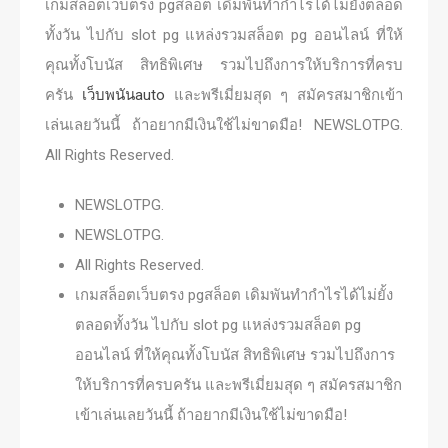
เกมสล็อตเว็บตรง pgสล็อต เดิมพันทำกำไรได้ไม่ยั้งตลอด
ทั้งวัน ไปกับ slot pg แหล่งรวมสล็อต pg ออนไลน์ ที่ให้
คุณทั้งโบนัส สิทธิพิเศษ รวมไปถึงการให้บริการที่ครบ
ครัน
เว็บพนันauto
และพรีเมี่ยมสุด ๆ สมัครสมาชิกเข้า
เล่นเลยวันนี้ ถ้าอยากมีเงินใช้ไม่ขาดมือ! NEWSLOTPG.
All Rights Reserved.
NEWSLOTPG.
NEWSLOTPG.
All Rights Reserved.
เกมสล็อตเว็บตรง pgสล็อต เดิมพันทำกำไรได้ไม่ยั้ง
ตลอดทั้งวัน ไปกับ slot pg แหล่งรวมสล็อต pg
ออนไลน์ ที่ให้คุณทั้งโบนัส สิทธิพิเศษ รวมไปถึงการ
ให้บริการที่ครบครัน และพรีเมี่ยมสุด ๆ สมัครสมาชิก
เข้าเล่นเลยวันนี้ ถ้าอยากมีเงินใช้ไม่ขาดมือ!