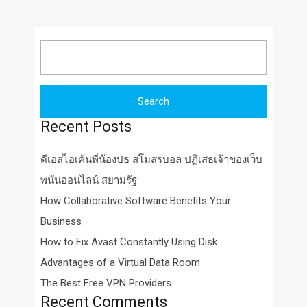
Search
for:
Recent Posts
ดีเอสไอเค้นพี่น้องปธ สโมสรบอล ปฏิเสธเจ้าของเว็บ
พนันออนไลน์ สยามรัฐ
How Collaborative Software Benefits Your
Business
How to Fix Avast Constantly Using Disk
Advantages of a Virtual Data Room
The Best Free VPN Providers
Recent Comments