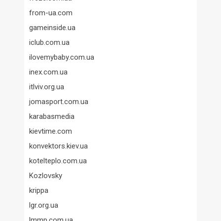
from-ua.com
gameinside.ua
iclub.com.ua
ilovemybaby.com.ua
inex.com.ua
itlviv.org.ua
jomasport.com.ua
karabasmedia
kievtime.com
konvektors.kiev.ua
kotelteplo.com.ua
Kozlovsky
krippa
lgr.org.ua
lmmp.com.ua