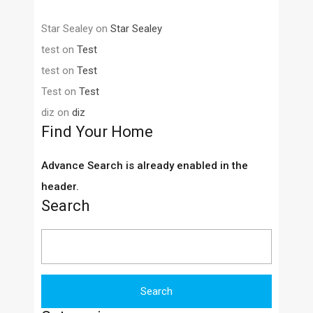
Star Sealey
on
Star Sealey
test
on
Test
test
on
Test
Test
on
Test
diz
on
diz
Find Your Home
Advance Search is already enabled in the
header.
Search
Search
for: