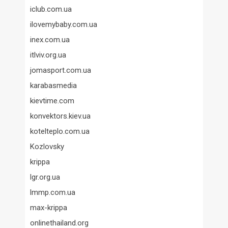
iclub.com.ua
ilovemybaby.com.ua
inex.com.ua
itlviv.org.ua
jomasport.com.ua
karabasmedia
kievtime.com
konvektors.kiev.ua
kotelteplo.com.ua
Kozlovsky
krippa
lgr.org.ua
lmmp.com.ua
max-krippa
onlinethailand.org