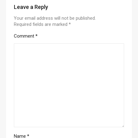
Leave a Reply
Your email address will not be published.
Required fields are marked
*
Comment
*
Name
*