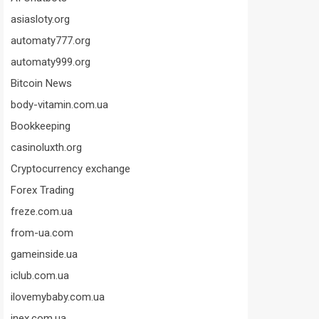
asiasloty.org
automaty777.org
automaty999.org
Bitcoin News
body-vitamin.com.ua
Bookkeeping
casinoluxth.org
Cryptocurrency exchange
Forex Trading
freze.com.ua
from-ua.com
gameinside.ua
iclub.com.ua
ilovemybaby.com.ua
inex.com.ua