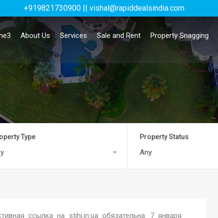
+919821730900 || vishal@rapiddealsindia.com
me3
About Us
Services
Sale and Rent
Property Snagging
operty Type
Property Status
y
Any
ивная ссылка на stihi.in.ua обязательна. 7 января