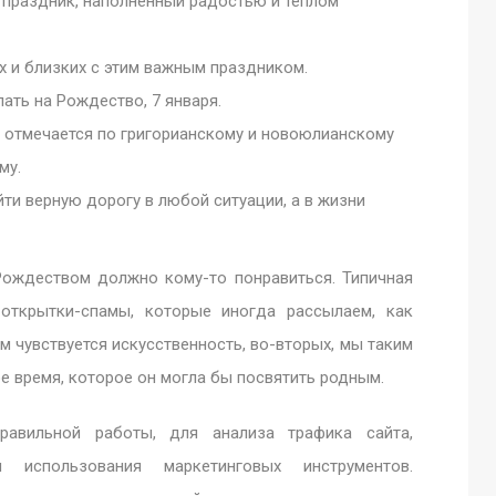
 праздник, наполненный радостью и теплом
х и близких с этим важным праздником.
ать на Рождество, 7 января.
о отмечается по григорианскому и новоюлианскому
му.
ти верную дорогу в любой ситуации, а в жизни
Рождеством должно кому-то понравиться. Типичная
ткрытки-спамы, которые иногда рассылаем, как
том чувствуется искусственность, во-вторых, мы таким
е время, которое он могла бы посвятить родным.
равильной работы, для анализа трафика сайта,
 использования маркетинговых инструментов.