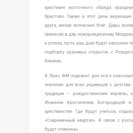
христиане восточного обряда праздн
Христово. Также в этот день верующи
друга, желая всяческих благ. Дары волх
принесли в дар новорожденному Младенцу
и успеха, пусть ваш дом будет наполнен т
подборку красивых открыток с Рождес
близких.
А Люкс ФМ подкинет для этого классную
значение для всех украинцев с детства
традиции — рождественские вертепы, 
Иоанном Крестителем, Богородицей и
христианстве. Где будут учиться, отды
«Современный квартал». В связи с рос
будут отменены.