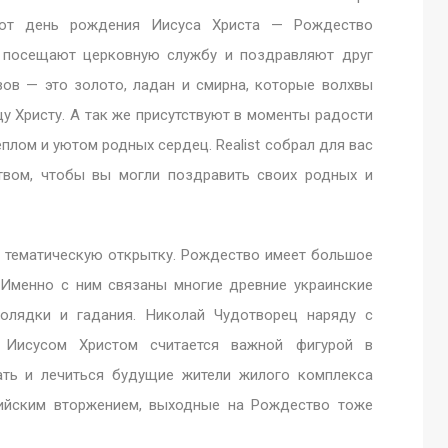
уют день рождения Иисуса Христа — Рождество
е посещают церковную службу и поздравляют друг
вов — это золото, ладан и смирна, которые волхвы
 Христу. А так же присутствуют в моменты радости
еплом и уютом родных сердец. Realist собрал для вас
твом, чтобы вы могли поздравить своих родных и
 тематическую открытку. Рождество имеет большое
. Именно с ним связаны многие древние украинские
колядки и гадания. Николай Чудотворец наряду с
 Иисусом Христом считается важной фигурой в
хать и лечиться будущие жители жилого комплекса
сийским вторжением, выходные на Рождество тоже