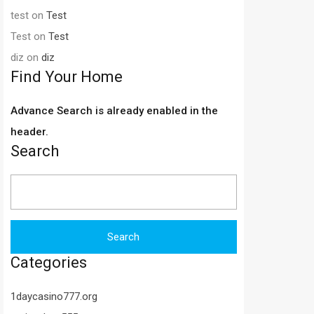
test
on
Test
Test
on
Test
diz
on
diz
Find Your Home
Advance Search is already enabled in the
header.
Search
Search
for:
Categories
1daycasino777.org