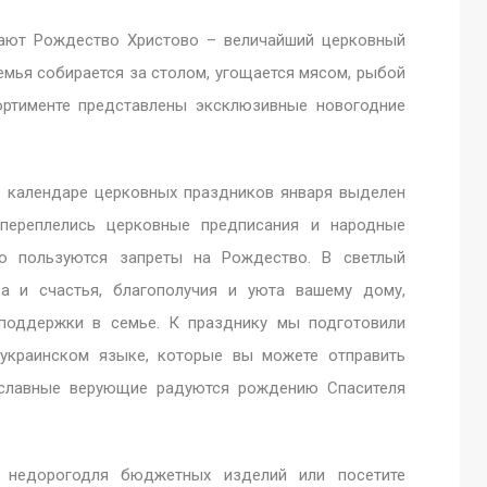
чают Рождество Христово – величайший церковный
семья собирается за столом, угощается мясом, рыбой
ортименте представлены эксклюзивные новогодние
в календаре церковных праздников января выделен
переплелись церковные предписания и народные
ью пользуются запреты на Рождество. В светлый
 и счастья, благополучия и уюта вашему дому,
 поддержки в семье. К празднику мы подготовили
 украинском языке, которые вы можете отправить
ославные верующие радуются рождению Спасителя
и недорогодля бюджетных изделий или посетите