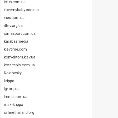
iclub.com.ua
ilovemybaby.com.ua
inex.com.ua
itlviv.org.ua
jomasport.com.ua
karabasmedia
kievtime.com
konvektors.kiev.ua
kotelteplo.com.ua
Kozlovsky
krippa
lgr.org.ua
lmmp.com.ua
max-krippa
onlinethailand.org