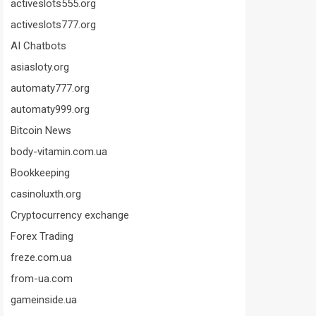
activeslots555.org
activeslots777.org
AI Chatbots
asiasloty.org
automaty777.org
automaty999.org
Bitcoin News
body-vitamin.com.ua
Bookkeeping
casinoluxth.org
Cryptocurrency exchange
Forex Trading
freze.com.ua
from-ua.com
gameinside.ua