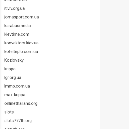
itlviv.org.ua
jomasport.com.ua
karabasmedia
kievtime.com
konvektors.kiev.ua
kotelteplo.com.ua
Kozlovsky
krippa
lgr.org.ua
lmmp.com.ua
max-krippa
onlinethailand.org
slots
slots777th.org