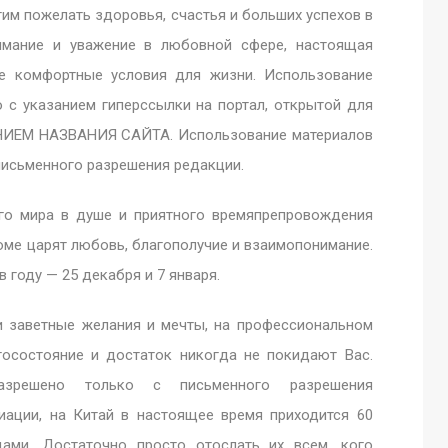
им пожелать здоровья, счастья и больших успехов в
имание и уважение в любовной сфере, настоящая
же комфортные условия для жизни. Использование
 с указанием гиперссылки на портал, открытой для
ИЕМ НАЗВАНИЯ САЙТА. Использование материалов
письменного разрешения редакции.
го мира в душе и приятного времяпрепровождения
оме царят любовь, благополучие и взаимопонимание.
году — 25 декабря и 7 января.
и заветные желания и мечты, на профессиональном
агосостояние и достаток никогда не покидают Вас.
разрешено только с письменного разрешения
иации, на Китай в настоящее время приходится 60
дами. Достаточно просто отослать их всем, кого