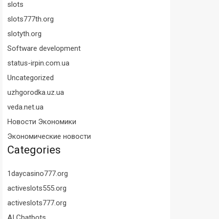
slots
slots777th.org
slotyth.org
Software development
status-irpin.com.ua
Uncategorized
uzhgorodka.uz.ua
veda.net.ua
Новости Экономики
Экономические новости
Categories
1daycasino777.org
activeslots555.org
activeslots777.org
AI Chatbots