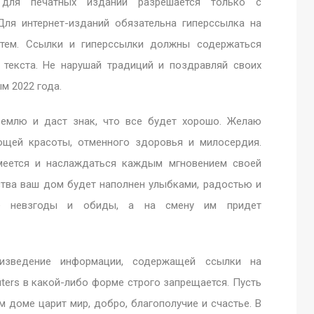
a для печатных изданий разрешается только с
Для интернет-изданий обязательна гиперссылка на
истем. Ссылки и гиперссылки должны содержаться
 текста. Не нарушай традиций и поздравляй своих
м 2022 года.
 землю и даст знак, что все будет хорошо. Желаю
ющей красоты, отменного здоровья и милосердия.
имеется и наслаждаться каждым мгновением своей
ства ваш дом будет наполнен улыбками, радостью и
се невзгоды и обиды, а на смену им придет
оизведение информации, содержащей ссылки на
uters в какой-либо форме строго запрещается. Пусть
ем доме царит мир, добро, благополучие и счастье. В