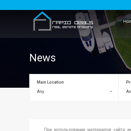
Ho
News
Main Location
Pr
Any
An
При использовании материалов сайта акт