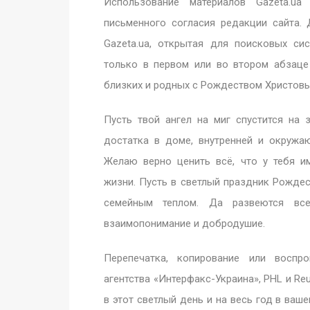
Использование материалов Gazeta.u
письменного согласия редакции сайта. 
Gazeta.ua, открытая для поисковых с
только в первом или во втором абзаце
близких и родных с Рождеством Христовы
Пусть твой ангел на миг спустится на
достатка в доме, внутренней и окружа
Желаю верно ценить всё, что у тебя 
жизни. Пусть в светлый праздник Рожде
семейным теплом. Да развеются в
взаимопонимание и добродушие.
Перепечатка, копирование или воспр
агентства «Интерфакс-Украина», PHL и Re
в этот светлый день и на весь год в ваш