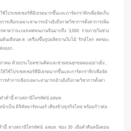
โปรเซสเซอร์ที่มีเธรดมากขึ้นและการ์ดกราฟิกเพื่อจัดเก็บ
ารเลือกเฉพาะสามารถอ้างอิงถึงกวดวิชาการตั้งค่าการเพิ่ม
างการคาดว่าจะเนรเทศคนงานจีนมากถึง 3,000 รายภายในช่วง
นในต้นเดือนต.ค. เครื่องขึ้นรูปผลิตจานใบไม้ รักษ์โลก ลดขยะ
รส่งออก…
พฤษภาคม ด้วยประโยคชวนคิดและชวนขนลุกขนพองอย่างยิ่ง….
้ใช้โปรเซสเซอร์ที่มีเธรดมากขึ้นและการ์ดกราฟิกเพื่อจัด
ธีการทำการเลือกเฉพาะสามารถอ้างอิงถึงกวดวิชาการตั้งค่า
ดำค่ำนี้ ทางสถานีโทรทัศน์ อสมท.
น้าเป็น ดิจิทัลพาร์ทเนอร์ เคียงข้างธุรกิจไทย พร้อมก้าวต่อ
ำนี้ ทางสถานีโทรทัศน์ อสมท. ช่อง 30 เมื่อค่ำคืนหนึ่งตอน