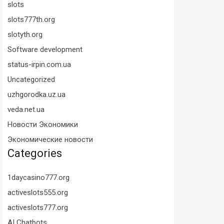
slots
slots777th.org
slotyth.org
Software development
status-irpin.com.ua
Uncategorized
uzhgorodka.uz.ua
veda.net.ua
Новости Экономики
Экономические новости
Categories
1daycasino777.org
activeslots555.org
activeslots777.org
AI Chatbots