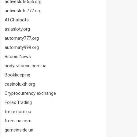
activeslots555.org
activeslots777.org
AI Chatbots
asiasloty.org
automaty777.org
automaty999.org
Bitcoin News
body-vitamin.com.ua
Bookkeeping
casinoluxth.org
Cryptocurrency exchange
Forex Trading
freze.com.ua
from-ua.com
gameinside.ua