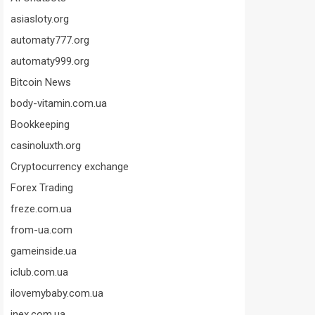
asiasloty.org
automaty777.org
automaty999.org
Bitcoin News
body-vitamin.com.ua
Bookkeeping
casinoluxth.org
Cryptocurrency exchange
Forex Trading
freze.com.ua
from-ua.com
gameinside.ua
iclub.com.ua
ilovemybaby.com.ua
inex.com.ua