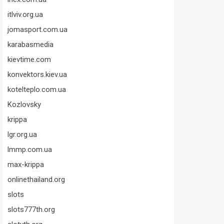
itlviv.org.ua
jomasport.com.ua
karabasmedia
kievtime.com
konvektors.kiev.ua
kotelteplo.com.ua
Kozlovsky
krippa
lgr.org.ua
lmmp.com.ua
max-krippa
onlinethailand.org
slots
slots777th.org