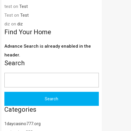
test
on
Test
Test
on
Test
diz
on
diz
Find Your Home
Advance Search is already enabled in the
header.
Search
Search
for:
Categories
1daycasino777.org