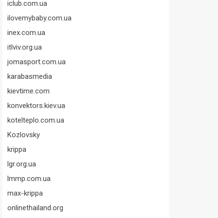
iclub.com.ua
ilovemybaby.com.ua
inex.com.ua
itlviv.org.ua
jomasport.com.ua
karabasmedia
kievtime.com
konvektors.kiev.ua
kotelteplo.com.ua
Kozlovsky
krippa
lgr.org.ua
lmmp.com.ua
max-krippa
onlinethailand.org