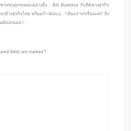
ขนลุกขนพองอย่างยิ่ง…. AIS Business กับทิศทางธุรกิจ
คียงข้างธุรกิจไทย พร้อมก้าวต่อแบ… “เส้นจราจรเรืองแสง” ยิ่ง
ยบนท้องถนนจา…
uired fields are marked
*