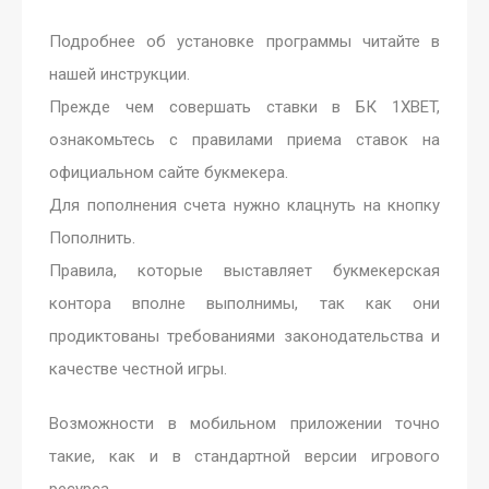
Подробнее об установке программы читайте в
нашей инструкции.
Прежде чем совершать ставки в БК 1XBET,
ознакомьтесь с правилами приема ставок на
официальном сайте букмекера.
Для пополнения счета нужно клацнуть на кнопку
Пополнить.
Правила, которые выставляет букмекерская
контора вполне выполнимы, так как они
продиктованы требованиями законодательства и
качестве честной игры.
Возможности в мобильном приложении точно
такие, как и в стандартной версии игрового