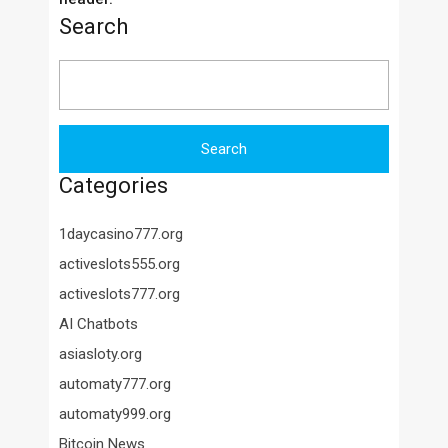
Search
Search
for:
Categories
1daycasino777.org
activeslots555.org
activeslots777.org
AI Chatbots
asiasloty.org
automaty777.org
automaty999.org
Bitcoin News