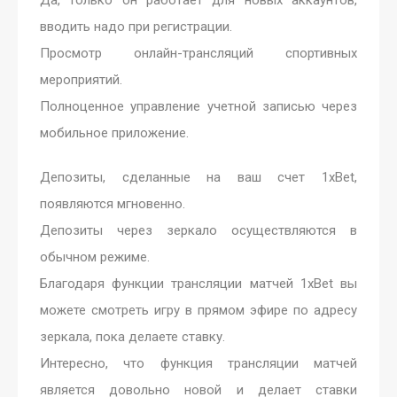
Да, только он работает для новых аккаунтов,
вводить надо при регистрации.
Просмотр онлайн-трансляций спортивных
мероприятий.
Полноценное управление учетной записью через
мобильное приложение.
Депозиты, сделанные на ваш счет 1xBet,
появляются мгновенно.
Депозиты через зеркало осуществляются в
обычном режиме.
Благодаря функции трансляции матчей 1xBet вы
можете смотреть игру в прямом эфире по адресу
зеркала, пока делаете ставку.
Интересно, что функция трансляции матчей
является довольно новой и делает ставки