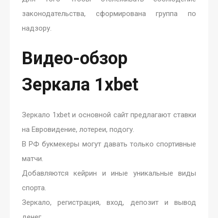
законодательства, сформирована группа по
надзору.
Видео-обзор
Зеркала 1xbet
Зеркало 1xbet и основной сайт предлагают ставки
на Евровидение, лотереи, подогу.
В РФ букмекеры могут давать только спортивные
матчи.
Добавляются кейрин и иные уникальные виды
спорта.
Зеркало, регистрация, вход, депозит и вывод
денег.