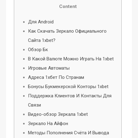
Content
Для Android
Как Скачать Зеркало Официального
Сайта 1xbet?
Обзор Бк
В Какой Валюте Можно Играть На 1xbet
Игровые Автоматы
Адреса 1хбет По Странам
Бонусы Букмекерской Конторы 1xbet
Поддержка Клиентов И Контакты Для
Связи
Видео-обзор Зеркала 1xbet
Зеркало На Айфон
Методы Пополнения Счёта И Вывода