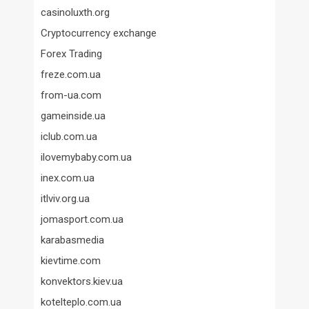
casinoluxth.org
Cryptocurrency exchange
Forex Trading
freze.com.ua
from-ua.com
gameinside.ua
iclub.com.ua
ilovemybaby.com.ua
inex.com.ua
itlviv.org.ua
jomasport.com.ua
karabasmedia
kievtime.com
konvektors.kiev.ua
kotelteplo.com.ua