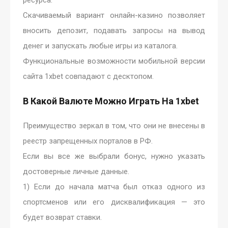
ресурса.
Скачиваемый вариант онлайн-казино позволяет
вносить депозит, подавать запросы на вывод
денег и запускать любые игры из каталога.
Функциональные возможности мобильной версии
сайта 1xbet совпадают с десктопом.
В Какой Валюте Можно Играть На 1xbet
Преимущество зеркал в том, что они не внесены в
реестр запрещенных порталов в РФ.
Если вы все же выбрали бонус, нужно указать
достоверные личные данные.
1) Если до начала матча был отказ одного из
спортсменов или его дисквалификация — это
будет возврат ставки.