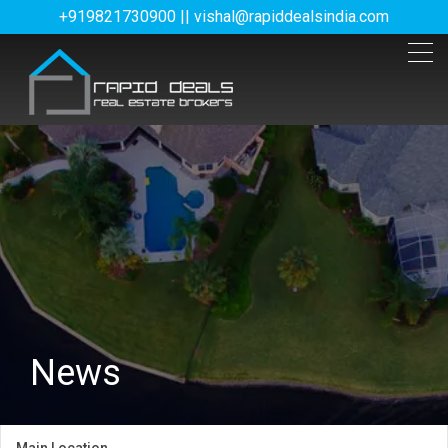
+919821730900 || vishal@rapiddealsindia.com
News