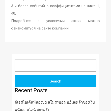
3 и более событий с коэффициентами не ниже 1,
40.
Подробнее с условиями акции можно
ознакомиться на сайте компании.
Search
for:
Recent Posts
ดีเอสไอเค้นพี่น้องปธ สโมสรบอล ปฏิเสธเจ้าของเว็บ
พนันออนไลน์ สยามรัฐ