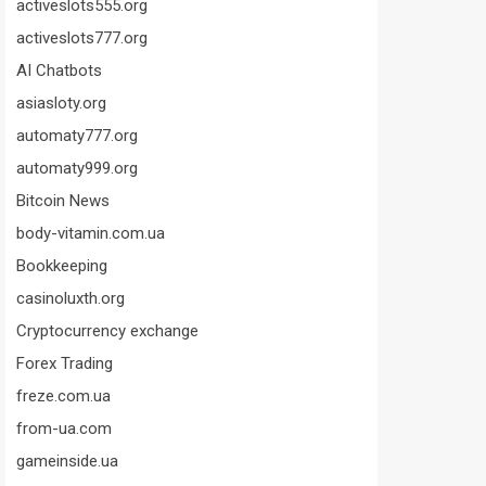
activeslots555.org
activeslots777.org
AI Chatbots
asiasloty.org
automaty777.org
automaty999.org
Bitcoin News
body-vitamin.com.ua
Bookkeeping
casinoluxth.org
Cryptocurrency exchange
Forex Trading
freze.com.ua
from-ua.com
gameinside.ua