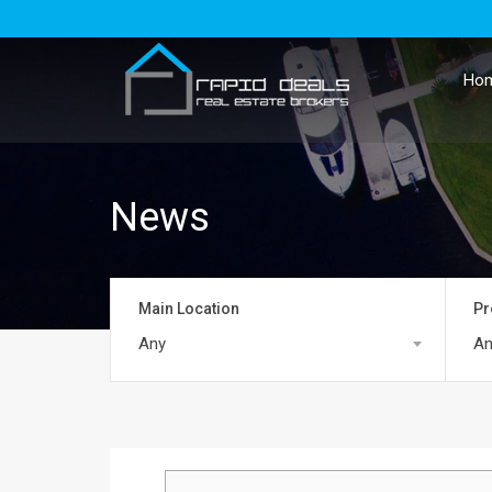
Ho
News
Main Location
Pr
Any
An