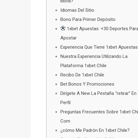
Móvil?
Idiomas Del Sitio
Bono Para Primer Depósito
1xbet Apuestas: +30 Deportes Par
Apostar
Experiencia Que Tiene 1xbet Apuestas
Nuestra Experiencia Utilizando La
Plataforma 1xbet Chile
Recibo De 1xbet Chile
Bet Bonos Y Promociones
Dirígete A New La Pestaña “retirar” En
Perfil
Preguntas Frecuentes Sobre 1xbet Chi
Com
¿cómo Me Padrón En 1xbet Chile?