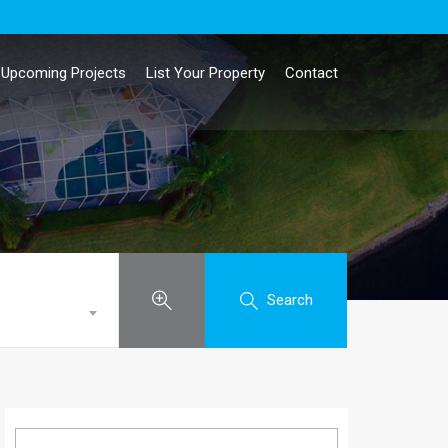
Upcoming Projects
List Your Property
Contact
Search
Search