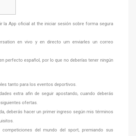
r la App oficial at the iniciar sesión sobre forma segura
ersation en vivo y en directo um enviarles un correo
n perfecto español, por lo que no deberías tener ningún
les tanto para los eventos deportivos.
idades extra afin de seguir apostando, cuando deberás
 siguientes ofertas.
da, deberás hacer un primer ingreso según mis términos
uisitos.
es competiciones del mundo del sport, premiando sus