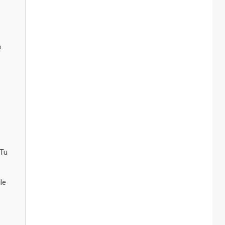
a
 Tu
le