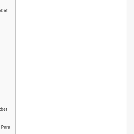
xbet
xbet
 Para