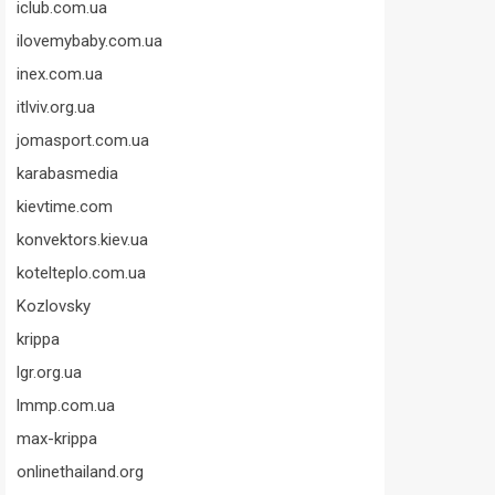
iclub.com.ua
ilovemybaby.com.ua
inex.com.ua
itlviv.org.ua
jomasport.com.ua
karabasmedia
kievtime.com
konvektors.kiev.ua
kotelteplo.com.ua
Kozlovsky
krippa
lgr.org.ua
lmmp.com.ua
max-krippa
onlinethailand.org