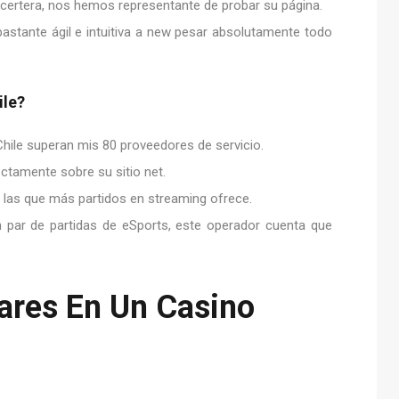
 certera, nos hemos representante de probar su página.
bastante ágil e intuitiva a new pesar absolutamente todo
ile?
hile superan mis 80 proveedores de servicio.
ctamente sobre su sitio net.
 las que más partidos en streaming ofrece.
 par de partidas de eSports, este operador cuenta que
ares En Un Casino