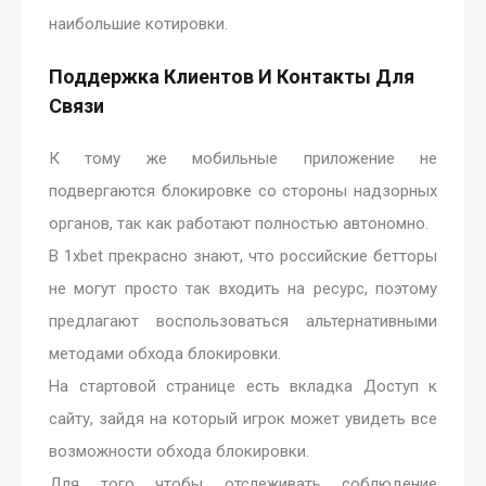
наибольшие котировки.
Поддержка Клиентов И Контакты Для
Связи
К тому же мобильные приложение не
подвергаются блокировке со стороны надзорных
органов, так как работают полностью автономно.
В 1xbet прекрасно знают, что российские бетторы
не могут просто так входить на ресурс, поэтому
предлагают воспользоваться альтернативными
методами обхода блокировки.
На стартовой странице есть вкладка Доступ к
сайту, зайдя на который игрок может увидеть все
возможности обхода блокировки.
Для того чтобы отслеживать соблюдение