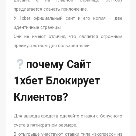
дизайн, а на главной странице беттору
предлагается скачать приложение.
У 1xbet официальный сайт и его копия – две
идентичные страницы.
Они не имеют отличия, что является огромным
преимуществом для пользователей.
почему Сайт
1хбет Блокирует
Клиентов?
Для вывода средств сделайте ставки с бонусного
счета в пятикратном размере.
В отыгрыше участвуют ставки типа «экспресс» из