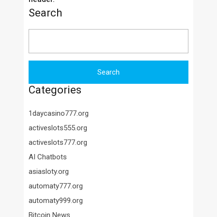
Search
Search
for:
Categories
1daycasino777.org
activeslots555.org
activeslots777.org
AI Chatbots
asiasloty.org
automaty777.org
automaty999.org
Bitcoin News