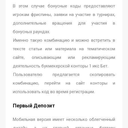
В этом случае бонусные коды предоставляют
игрокам фриспины, заявки на участие в турнирах,
дополнительные вращения для участия в
бонусных раундах.
Именно такую комбинацию и можно встретить в
тексте статьи или материала на тематическом
сайте, описывающим или рекламирующим
деятельность букмекерской конторы 1 икс Бет.
Пользователю предлагается скопировать
комбинацию, перейти на сайт конторы и
использовать код во время регистрации.
Первый Депозит
Мобильная версия имеет несколько облегченный