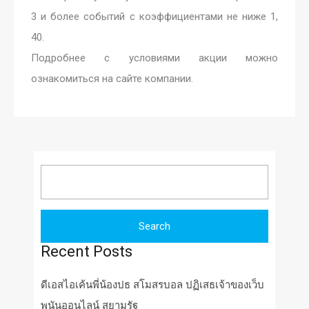
3 и более событий с коэффициентами не ниже 1,
40.
Подробнее с условиями акции можно
ознакомиться на сайте компании.
Search
for:
Recent Posts
ดีเอสไอเค้นพี่น้องปธ สโมสรบอล ปฏิเสธเจ้าของเว็บ
พนันออนไลน์ สยามรัฐ