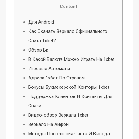
Content
Для Android
Как Скачать Зеркало Официального
Сайта 1xbet?
Обзор Бк
В Какой Валюте Можно Играть На 1xbet
Игровые Автоматы
Адреса 1хбет По Странам
Бонусы Букмекерской Конторы 1xbet
Поддержка Клиентов И Контакты Для
Связи
Видео-обзор Зеркала 1xbet
Зеркало На Айфон
Методы Пополнения Счёта И Вывода