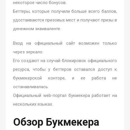
некоторое число бонусов.
Беттеры, которые получили больше всего баллов,
удостаиваются призовых мест и получают призы в
денежном эквиваленте.
Вход на официальный сайт возможен только
через зеркало.
Его создают на случай блокировок официального
ресурса, чтобы у беттеров оставался доступ к
букмекерской конторе, и ее работа не
останавливалась.
Официальный web-портал букмекера работает на
нескольких языках.
Обзор Букмекера