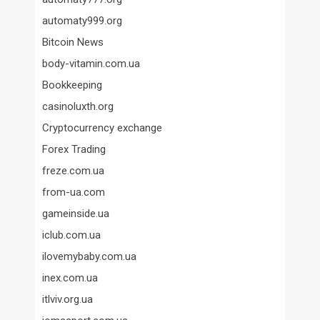
automaty999.org
Bitcoin News
body-vitamin.com.ua
Bookkeeping
casinoluxth.org
Cryptocurrency exchange
Forex Trading
freze.com.ua
from-ua.com
gameinside.ua
iclub.com.ua
ilovemybaby.com.ua
inex.com.ua
itlviv.org.ua