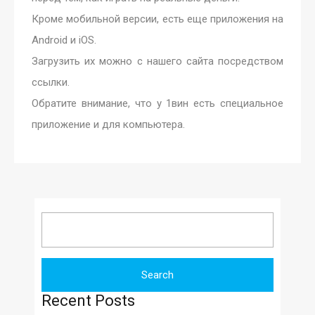
Кроме мобильной версии, есть еще приложения на
Android и iOS.
Загрузить их можно с нашего сайта посредством
ссылки.
Обратите внимание, что у 1вин есть специальное
приложение и для компьютера.
Search
for:
Recent Posts