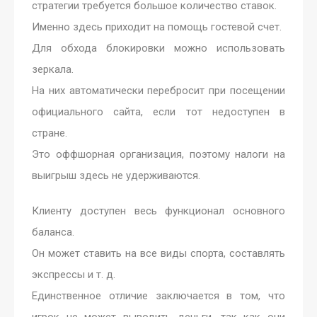
стратегии требуется большое количество ставок.
Именно здесь приходит на помощь гостевой счет.
Для обхода блокировки можно использовать
зеркала.
На них автоматически перебросит при посещении
официального сайта, если тот недоступен в
стране.
Это оффшорная организация, поэтому налоги на
выигрыш здесь не удерживаются.
Клиенту доступен весь функционал основного
баланса.
Он может ставить на все виды спорта, составлять
экспрессы и т. д.
Единственное отличие заключается в том, что