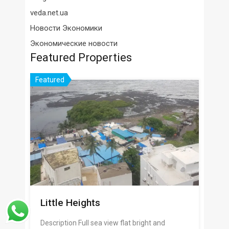
veda.net.ua
Новости Экономики
Экономические новости
Featured Properties
Featured
Little Heights
Description Full sea view flat bright and