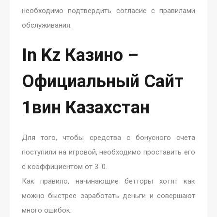
необходимо подтвердить согласие с правилами
обслуживания.
In Kz Казино –
Официальный Сайт
1вин Казахстан
Для того, чтобы средства с бонусного счета
поступили на игровой, необходимо проставить его
с коэффициентом от 3. 0.
Как правило, начинающие бетторы хотят как
можно быстрее заработать деньги и совершают
много ошибок.