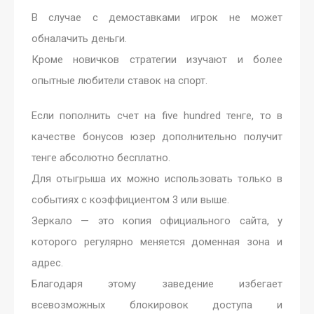
В случае с демоставками игрок не может
обналачить деньги.
Кроме новичков стратегии изучают и более
опытные любители ставок на спорт.
Если пополнить счет на five hundred тенге, то в
качестве бонусов юзер дополнительно получит
тенге абсолютно бесплатно.
Для отыгрыша их можно использовать только в
событиях с коэффициентом 3 или выше.
Зеркало — это копия официального сайта, у
которого регулярно меняется доменная зона и
адрес.
Благодаря этому заведение избегает
всевозможных блокировок доступа и