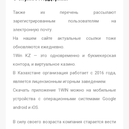
Также их перечень рассылают
зарегистрированным пользователям на
электронную почту.
На нашем сайте актуальные ссылки тоже
обновляются ежедневно.
1Win KZ — это одновременно и букмекерская
контора, и виртуальное казино.
В Казахстане организация работает с 2016 года,
является лицензионным игорным заведением.
Скачать приложение 1WIN можно на мобильные
устройства с операционными системами Google
android и iOS.
В силу своего возраста компания старается вести