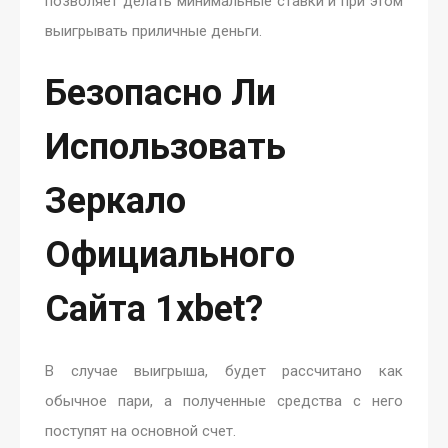
позволяет делать минимальные ставки и при этом
выигрывать приличные деньги.
Безопасно Ли
Использовать
Зеркало
Официального
Сайта 1xbet?
В случае выигрыша, будет рассчитано как
обычное пари, а полученные средства с него
поступят на основной счет.