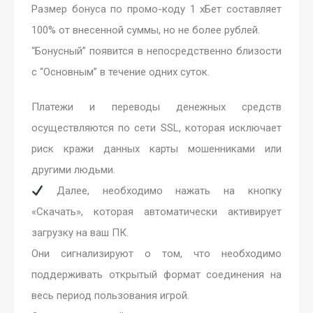
Размер бонуса по промо-коду 1 хБет составляет
100% от внесенной суммы, но не более рублей.
“Бонусный” появится в непосредственно близости
с “Основным” в течение одних суток.
Платежи и переводы денежных средств
осуществляются по сети SSL, которая исключает
риск кражи данных карты мошенниками или
другими людьми.
Далее, необходимо нажать на кнопку
«Скачать», которая автоматически активирует
загрузку на ваш ПК.
Они сигнализируют о том, что необходимо
поддерживать открытый формат соединения на
весь период пользования игрой.