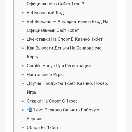
Официального Сайта 1xbet?
Bet Бонусный Код
Bet Зеркало — Альтернативный Вход На
Официальный Сайт 1хбет
Live-ставки На Спорт В Казино 1хбет
Как Вывести Деньги На Банковскую
Карту
Gamble Бонус При Регистрации
Настольные Игры
Другие Продукты 1xbet: Казино, Покер,
Игры
Ставки На Спорт С 1xbet
1xbet Зеркало Скачать Рабочую
Версию
Обзор Бк 1хбет