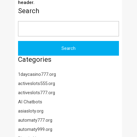
header.
Search
Search
for:
Categories
1daycasino777.org
activeslots555.org
activeslots777.org
AI Chatbots
asiasloty.org
automaty777.org
automaty999.org