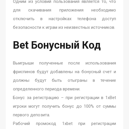
Одним из условий пользования является то, что
для скачивания приложения необходимо
отключить в настройках телефона доступ
безопасности к играм из неизвестных источников.
Bet Бонусный Код
Выигрыши полученные после использования
фриспинов будут добавлены на бонусный счет и
должны будут быть отыграны в течение
определенного периода времени.
Бонус за регистрацию – при регистрации в 1xBet
игроки могут получить бонус до 100% от суммы
первого депозита.
Рабочий промокод 1xbet при регистрации