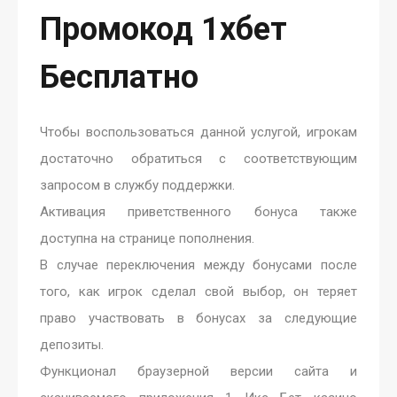
Промокод 1хбет
Бесплатно
Чтобы воспользоваться данной услугой, игрокам
достаточно обратиться с соответствующим
запросом в службу поддержки.
Активация приветственного бонуса также
доступна на странице пополнения.
В случае переключения между бонусами после
того, как игрок сделал свой выбор, он теряет
право участвовать в бонусах за следующие
депозиты.
Функционал браузерной версии сайта и