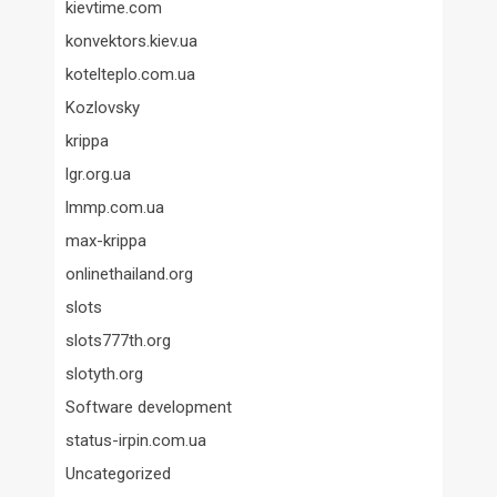
kievtime.com
konvektors.kiev.ua
kotelteplo.com.ua
Kozlovsky
krippa
lgr.org.ua
lmmp.com.ua
max-krippa
onlinethailand.org
slots
slots777th.org
slotyth.org
Software development
status-irpin.com.ua
Uncategorized