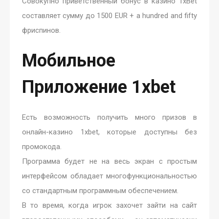
Совокупно приветственный бонус в казино 1xBet
составляет сумму до 1500 EUR + a hundred and fifty
фриспинов.
Мобильное
Приложение 1xbet
Есть возможность получить много призов в
онлайн-казино 1xbet, которые доступны без
промокода.
Программа будет не на весь экран с простым
интерфейсом обладает многофункциональностью
со стандартным программным обеспечением.
В то время, когда игрок захочет зайти на сайт