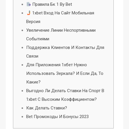
Правила Бк 1 By Bet
1xbet Вход На Сайт Мобильная
Версия
Увеличение Линии Неспортивными
Событиями
Поддержка Клиентов И Контакты Для
Связи
Для Приложения 1xбет Нужно
Использовать Зеркала? И Если Да, То
Какие?
Выгодно Ли Делать Ставки На Спорт В
1xbet С Высоким Коэффициентом?
Как Делать Ставки?
Bet Промокоды И Бонусы 2023