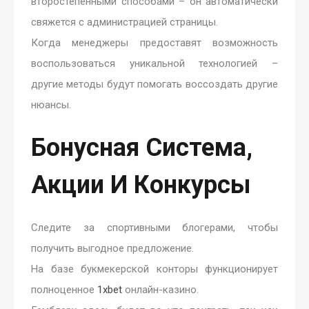
второстепенными способами – он автоматически
свяжется с администрацией страницы.
Когда менеджеры предоставят возможность
воспользоваться уникальной технологией –
другие методы будут помогать воссоздать другие
нюансы.
Бонусная Система,
Акции И Конкурсы
Следите за спортивными блогерами, чтобы
получить выгодное предложение.
На базе букмекерской конторы функционирует
полноценное
1xbet
онлайн-казино.