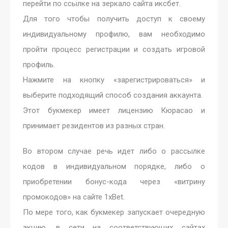
перейти по ссылке на зеркало сайта иксбет.
Для того чтобы получить доступ к своему
индивидуальному профилю, вам необходимо
пройти процесс регистрации и создать игровой
профиль.
Нажмите на кнопку «зарегистрироваться» и
выберите подходящий способ создания аккаунта.
Этот букмекер имеет лицензию Кюрасао и
принимает резидентов из разных стран.
Во втором случае речь идет либо о рассылке
кодов в индивидуальном порядке, либо о
приобретении бонус-кода через «витрину
промокодов» на сайте 1xBet.
По мере того, как букмекер запускает очередную
акцию, в сети на соответствующих сайтах