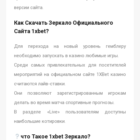
версии сайта.
Как Скачать Зеркало Официального
Сайта 1xbet?
Для перехода на новый уровень гемблеру
необходимо запускать в казино любимые игры.
Среди самых привлекательных для посетителей
мероприятий на официальном сайте 1XBet казино
считаются лайв-ставки.
Они позволяют зарегистрированным игрокам
делать во время матча спортивные прогнозы.
В разделе «Live» пользователям доступны
наибольшие котировки.
что Такое 1xbet Зеркало?