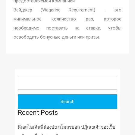
предоставляемая компанией.
Вейджер (Wagering Requirement) – это
минимальное количество раз, которое
необходимо поставить на ставки, чтобы
освободить бонусные деньги или призы.
Search
for:
Recent Posts
ดีเอสไอเค้นพี่น้องปธ สโมสรบอล ปฏิเสธเจ้าของเว็บ