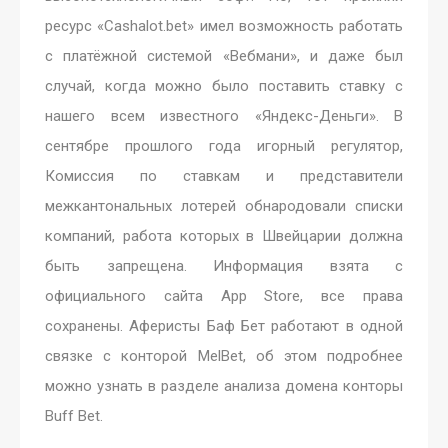
ресурс «Cashalot.bet» имел возможность работать
с платёжной системой «Вебмани», и даже был
случай, когда можно было поставить ставку с
нашего всем известного «Яндекс-Деньги». В
сентябре прошлого года игорный регулятор,
Комиссия по ставкам и представители
межкантональных лотерей обнародовали списки
компаний, работа которых в Швейцарии должна
быть запрещена. Информация взята с
официального сайта App Store, все права
сохранены. Аферисты Баф Бет работают в одной
связке с конторой MelBet, об этом подробнее
можно узнать в разделе анализа домена конторы
Buff Bet.