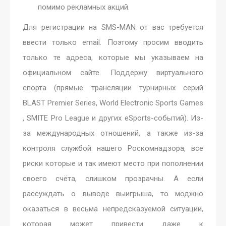
помимо рекламных акций.
Для регистрации на SMS-MAN от вас требуется
ввести только email. Поэтому просим вводить
только те адреса, которые мы указываем на
официальном сайте. Поддержу виртуального
спорта (прямые трансляции турнирных серий
BLAST Premier Series, World Electronic Sports Games
, SMITE Pro League и других eSports-событий). Из-
за международных отношений, а также из-за
контроля службой нашего Роскомнадзора, все
риски которые и так имеют место при пополнении
своего счёта, слишком прозрачны. А если
рассуждать о выводе выигрыша, то моджно
оказаться в весьма непредсказуемой ситуации,
которая может привести даже к