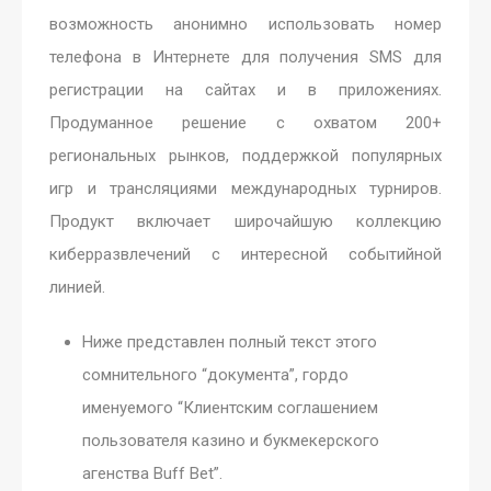
возможность анонимно использовать номер
телефона в Интернете для получения SMS для
регистрации на сайтах и в приложениях.
Продуманное решение с охватом 200+
региональных рынков, поддержкой популярных
игр и трансляциями международных турниров.
Продукт включает широчайшую коллекцию
киберразвлечений с интересной событийной
линией.
Ниже представлен полный текст этого
сомнительного “документа”, гордо
именуемого “Клиентским соглашением
пользователя казино и букмекерского
агенства Buff Bet”.