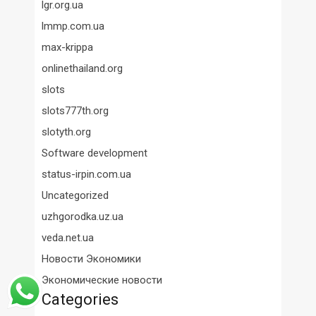
lgr.org.ua
lmmp.com.ua
max-krippa
onlinethailand.org
slots
slots777th.org
slotyth.org
Software development
status-irpin.com.ua
Uncategorized
uzhgorodka.uz.ua
veda.net.ua
Новости Экономики
Экономические новости
Categories