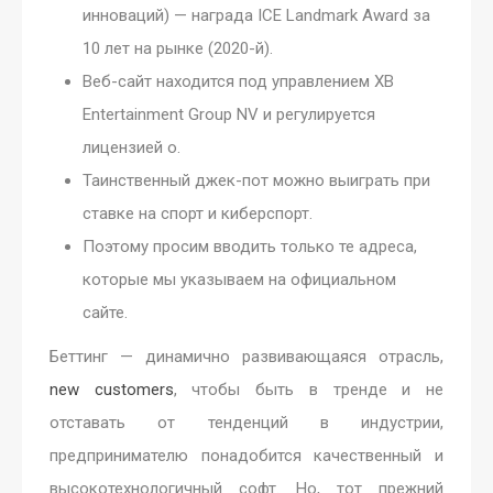
инноваций) — награда ICE Landmark Award за
10 лет на рынке (2020-й).
Веб-сайт находится под управлением XB
Entertainment Group NV и регулируется
лицензией о.
Таинственный джек-пот можно выиграть при
ставке на спорт и киберспорт.
Поэтому просим вводить только те адреса,
которые мы указываем на официальном
сайте.
Беттинг — динамично развивающаяся отрасль,
new customers
, чтобы быть в тренде и не
отставать от тенденций в индустрии,
предпринимателю понадобится качественный и
высокотехнологичный софт. Но, тот прежний