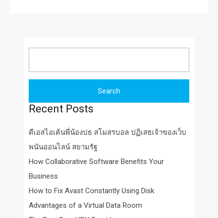
Search
for:
Recent Posts
ดีเอสไอเค้นพี่น้องปธ สโมสรบอล ปฏิเสธเจ้าของเว็บ
พนันออนไลน์ สยามรัฐ
How Collaborative Software Benefits Your
Business
How to Fix Avast Constantly Using Disk
Advantages of a Virtual Data Room