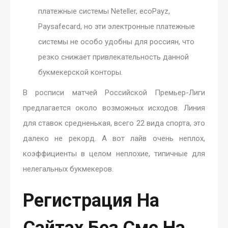
платежные системы Neteller, ecoPayz,
Paysafecard, но эти электронные платежные
системы не особо удобны для россиян, что
резко снижает привлекательность данной
букмекерской конторы.
В росписи матчей Российской Премьер-Лиги
предлагается около возможных исходов. Линия
для ставок средненькая, всего 22 вида спорта, это
далеко не рекорд. А вот лайв очень неплох,
коэффициенты в целом неплохие, типичные для
нелегальных букмекеров.
Регистрация На