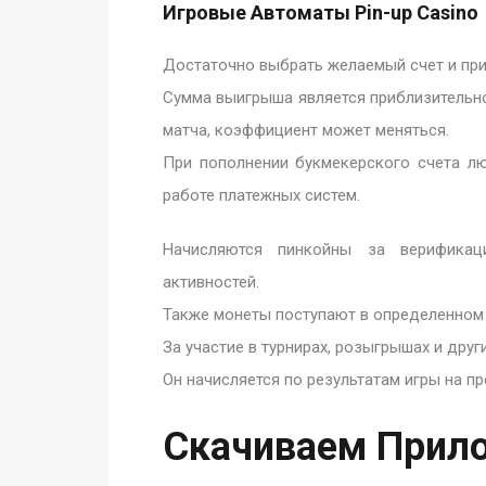
Игровые Автоматы Pin-up Casino
Достаточно выбрать желаемый счет и пр
Сумма выигрыша является приблизительно
матча, коэффициент может меняться.
При пополнении букмекерского счета 
работе платежных систем.
Начисляются пинкойны за верификац
активностей.
Также монеты поступают в определенном 
За участие в турнирах, розыгрышах и друг
Он начисляется по результатам игры на 
Скачиваем Прил