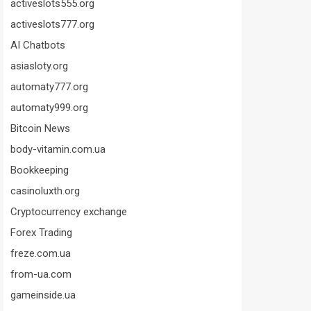
activeslots555.org
activeslots777.org
AI Chatbots
asiasloty.org
automaty777.org
automaty999.org
Bitcoin News
body-vitamin.com.ua
Bookkeeping
casinoluxth.org
Cryptocurrency exchange
Forex Trading
freze.com.ua
from-ua.com
gameinside.ua