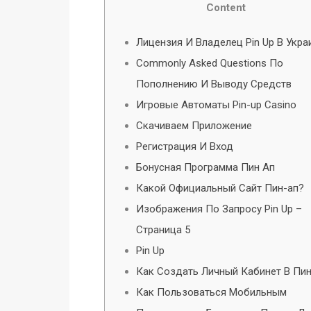
Content
Лицензия И Владелец Pin Up В Укра
Commonly Asked Questions По
Пополнению И Выводу Средств
Игровые Автоматы Pin-up Casino
Скачиваем Приложение
Регистрация И Вход
Бонусная Программа Пин Ап
Какой Официальный Сайт Пин-ап?
Изображения По Запросу Pin Up –
Страница 5
Pin Up
Как Создать Личный Кабинет В Пин
Как Пользоваться Мобильным