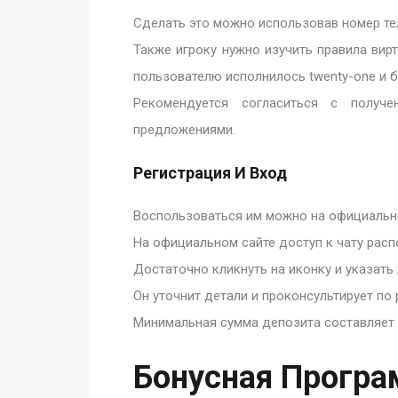
Сделать это можно использовав номер те
Также игроку нужно изучить правила вирт
пользователю исполнилось twenty-one и б
Рекомендуется согласиться с полу
предложениями.
Регистрация И Вход
Воспользоваться им можно на официально
На официальном сайте доступ к чату рас
Достаточно кликнуть на иконку и указать
Он уточнит детали и проконсультирует п
Минимальная сумма депозита составляет 1
Бонусная Програ