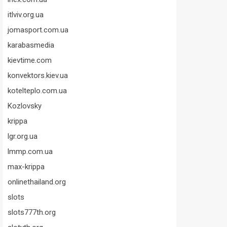
itlviv.org.ua
jomasport.com.ua
karabasmedia
kievtime.com
konvektors.kiev.ua
kotelteplo.com.ua
Kozlovsky
krippa
lgr.org.ua
lmmp.com.ua
max-krippa
onlinethailand.org
slots
slots777th.org