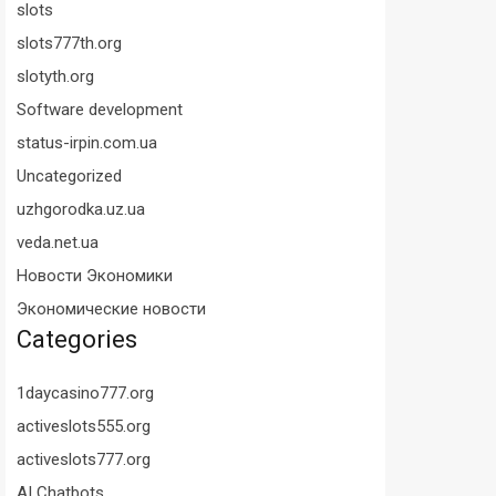
slots
slots777th.org
slotyth.org
Software development
status-irpin.com.ua
Uncategorized
uzhgorodka.uz.ua
veda.net.ua
Новости Экономики
Экономические новости
Categories
1daycasino777.org
activeslots555.org
activeslots777.org
AI Chatbots