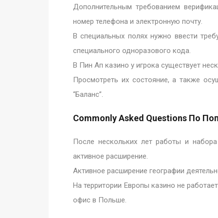
Дополнительным требованием верификац
номер телефона и электронную почту.
В специальных полях нужно ввести треб
специального одноразового кода.
В Пин Ап казино у игрока существует нес
Просмотреть их состояние, а также ос
“Баланс”.
Commonly Asked Questions По По
После нескольких лет работы и набора
активное расширение.
Активное расширение географии деятельно
На территории Европы казино не работает
офис в Польше.