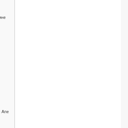
ине
 Апе