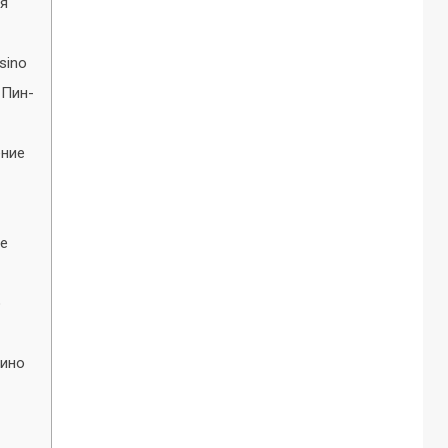
я
sino
 Пин-
ение
е
о
зино