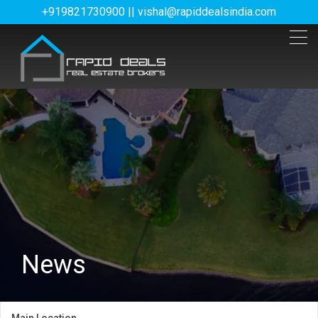
+919821730900 || vishal@rapiddealsindia.com
News