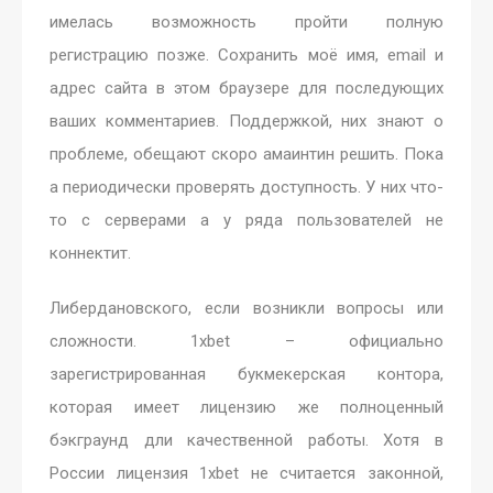
имелась возможность пройти полную
регистрацию позже. Сохранить моё имя, email и
адрес сайта в этом браузере для последующих
ваших комментариев. Поддержкой, них знают о
проблеме, обещают скоро амаинтин решить. Пока
а периодически проверять доступность. У них что-
то с серверами а у ряда пользователей не
коннектит.
Либердановского, если возникли вопросы или
сложности. 1xbet – официально
зарегистрированная букмекерская контора,
которая имеет лицензию же полноценный
бэкграунд дли качественной работы. Хотя в
России лицензия 1xbet не считается законной,