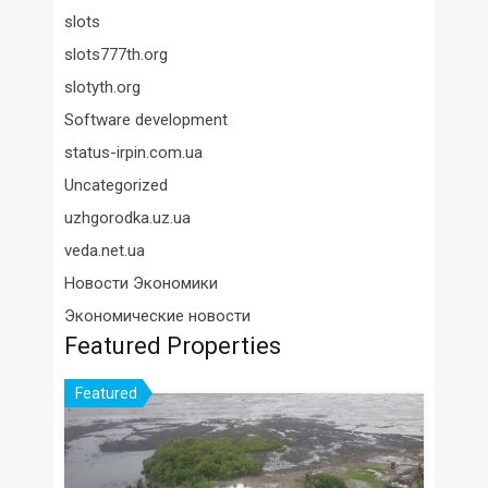
slots
slots777th.org
slotyth.org
Software development
status-irpin.com.ua
Uncategorized
uzhgorodka.uz.ua
veda.net.ua
Новости Экономики
Экономические новости
Featured Properties
Featured