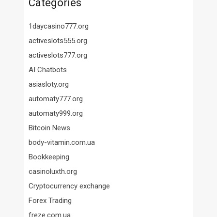
Categories
1daycasino777.org
activeslots555.org
activeslots777.org
AI Chatbots
asiasloty.org
automaty777.org
automaty999.org
Bitcoin News
body-vitamin.com.ua
Bookkeeping
casinoluxth.org
Cryptocurrency exchange
Forex Trading
freze.com.ua