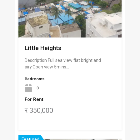
Little Heights
Description Full sea view flat bright and
airy.Open view 5mins…
Bedrooms
3
For Rent
र 350,000
Featured