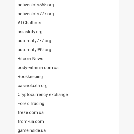
activeslots555.org
activeslots777.org
AI Chatbots
asiasloty.org
automaty777.org
automaty999.org
Bitcoin News
body-vitamin.com.ua
Bookkeeping
casinoluxth.org
Cryptocurrency exchange
Forex Trading
freze.com.ua
from-ua.com
gameinside.ua