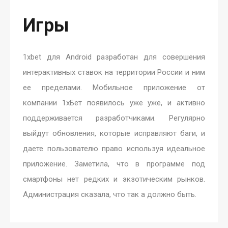
Игры
1хbet для Android разработан для совершения
интерактивных ставок на территории России и ним
ее пределами. Мобильное приложение от
компании 1хБет появилось уже уже, и активно
поддерживается разработчиками. Регулярно
выйдут обновления, которые исправляют баги, и
даете пользователю право используя идеальное
приложение. Заметила, что в программе под
смартфоны нет редких и экзотическим рынков.
Администрация сказала, что так а должно быть.