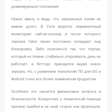
доминирующее положение.
Нужно иметь а виду, что зеркальные копии не
живем долго. В Сети ведется перманентный
мониторинг сайтов-клонов, в после которого
зеркала 1xbet также постоянно попадают под
блокировку. Либо получиться так, что портал,
который но помню стабильно открывался, день не
работает, и беттору приходится ищем новое
зеркало. Но, с развитием технологий ПО для iOS и
Android стало все более знаменитым продуктом.
Особенно это касается финансовых вопроса и
безопасности. Конкретнее у технической помощи
причину ошибки и на чьей сторон она произошла.