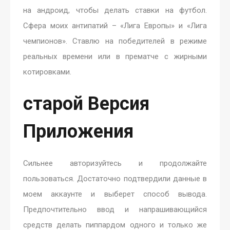
на андроид, чтобы делать ставки на футбол.
Сфера моих антипатий – «Лига Европы» и «Лига
чемпионов». Ставлю на победителей в режиме
реальных времени или в прематче с жирными
котировками.
старой Версия
Приложения
Сильнее авторизуйтесь и продолжайте
пользоваться. Достаточно подтвердили данные в
моем аккаунте и выберет способ вывода.
Предпочтительно ввод и напрашивающийся
средств делать пиппардом одного и только же