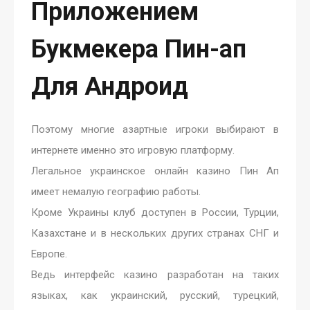
Приложением
Букмекера Пин-ап
Для Андроид
Поэтому многие азартные игроки выбирают в
интернете именно это игровую платформу.
Легальное украинское онлайн казино Пин Ап
имеет немалую географию работы.
Кроме Украины клуб доступен в России, Турции,
Казахстане и в нескольких других странах СНГ и
Европе.
Ведь интерфейс казино разработан на таких
языках, как украинский, русский, турецкий,