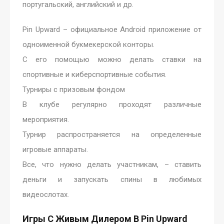
португальский, английский и др.
Pin Upward – официальное Android приложение от
одноименной букмекерской конторы.
С его помощью можно делать ставки на
спортивные и киберспортивные события.
Турниры с призовым фондом
В клубе регулярно проходят различные
мероприятия.
Турнир распространяется на определенные
игровые аппараты.
Все, что нужно делать участникам, – ставить
деньги и запускать спины в любимых
видеослотах.
Игры С Живым Дилером В Pin Upward