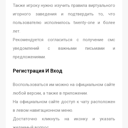
Также игроку нужно изучить правила виртуального
игорного заведения и подтвердить то, что
пользователю исполнилось twenty-one и более
лет.
Рекомендуется согласиться с получение смс
уведомлений с важными письмами и
предложениями.
Регистрация И Вход
Воспользоваться им можно на официальном сайте
любой версии, а также в приложении.
На официальном сайте доступ к чату расположен
в левом навигационном меню.
Достаточно кликнуть на иконку и указать
желаемый вопрос.