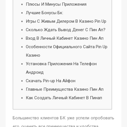
Плюсы И Минусы Приложения
Лучшие Бонусы Бк:
Игры С Живым Дилером В Казино Pin Up
Сколько Ждать Вывод Денег С Пин Ап?
Вход В Личный Кабинет Казино Пин Ап
Особенности Официального Сайта Pin Up
Казино
Установка Приложения На Телефон
Андроид
Скачать Pin-up На Айфон
Главные Преимущества Казино Пин Ап
Как Создать Личный Кабинет В Пинап
Большинство клиентов БК уже успели опробовать
его, оценить все преимущества и удобства.