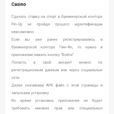
Casino
Сделать ставку на спорт в букмекерской конторе
Pin-Up не пройдя процесс идентификации
невозможно.
Если вы уже ранее регистрировались в
букмекерской конторе Пин-Ап, то нужно в
приложении нажать кнопку “Войти”.
Попасть в свой аккаунт можно по
регистрационным данным или через социальные
сети.
Далее скачиваем APK файл с этой страницы и
запускаем установку.
Во время установки, приложение не будет
требовать никаких прав или специальных