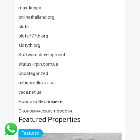
max-krippa
onlinethailand.org
slots
slots777th.org
slotyth.org
Software development
status-irpin.com.ua
Uncategorized
uzhgorodka.uz.ua
veda.net.ua
Новости Экономики
Экономические новости
Featured Properties
Featured