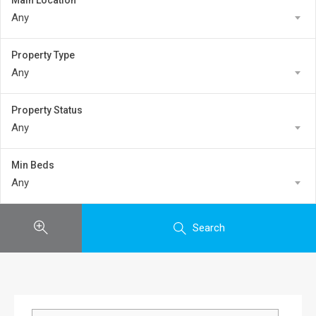
Main Location
Any
Property Type
Any
Property Status
Any
Min Beds
Any
Search