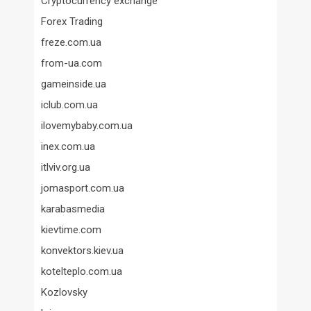
Cryptocurrency exchange
Forex Trading
freze.com.ua
from-ua.com
gameinside.ua
iclub.com.ua
ilovemybaby.com.ua
inex.com.ua
itlviv.org.ua
jomasport.com.ua
karabasmedia
kievtime.com
konvektors.kiev.ua
kotelteplo.com.ua
Kozlovsky