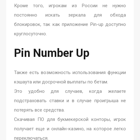
Кроме того, игрокам из России не нужно
постоянно искать зеркала для обхода
блокировок, так как приложение Pin-up доступно
круглосуточно.
Pin Number Up
Также есть возможность использования функции
кэшаута или досрочной выплаты по бетам.
Это удобно для случаев, когда желаете
подстраховать ставки и в случае проигрыша не
потерять все средства.
Скачивая ПО для букмекерской конторы, игрок
получает еще и онлайн-казино, на которое легко
переключаться.