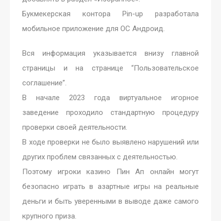
Букмекерская контора Pin-up разработала
мобильное приложение для ОС Андроид.
Вся информация указывается внизу главной
страницы и на странице “Пользовательское
соглашение”.
В начале 2023 года виртуальное игорное
заведение проходило стандартную процедуру
проверки своей деятельности.
В ходе проверки не было выявлено нарушений или
других проблем связанных с деятельностью.
Поэтому игроки казино Пин Ап онлайн могут
безопасно играть в азартные игры на реальные
деньги и быть уверенными в выводе даже самого
крупного приза.