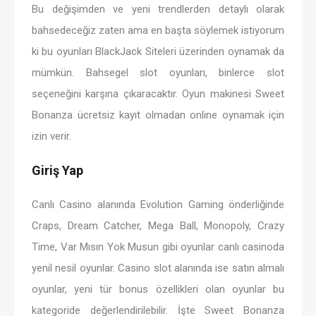
Bu değişimden ve yeni trendlerden detaylı olarak
bahsedeceğiz zaten ama en başta söylemek istiyorum
ki bu oyunları BlackJack Siteleri üzerinden oynamak da
mümkün. Bahsegel slot oyunları, binlerce slot
seçeneğini karşına çıkaracaktır. Oyun makinesi Sweet
Bonanza ücretsiz kayıt olmadan online oynamak için
izin verir.
Giriş Yap
Canlı Casino alanında Evolution Gaming önderliğinde
Craps, Dream Catcher, Mega Ball, Monopoly, Crazy
Time, Var Mısın Yok Musun gibi oyunlar canlı casinoda
yenil nesil oyunlar. Casino slot alanında ise satın almalı
oyunlar, yeni tür bonus özellikleri olan oyunlar bu
kategoride değerlendirilebilir. İşte Sweet Bonanza