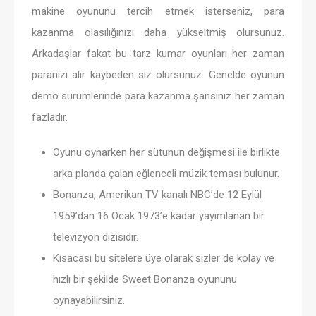
makine oyununu tercih etmek isterseniz, para
kazanma olasılığınızı daha yükseltmiş olursunuz.
Arkadaşlar fakat bu tarz kumar oyunları her zaman
paranızı alır kaybeden siz olursunuz. Genelde oyunun
demo sürümlerinde para kazanma şansınız her zaman
fazladır.
Oyunu oynarken her sütunun değişmesi ile birlikte
arka planda çalan eğlenceli müzik teması bulunur.
Bonanza, Amerikan TV kanalı NBC’de 12 Eylül
1959’dan 16 Ocak 1973’e kadar yayımlanan bir
televizyon dizisidir.
Kısacası bu sitelere üye olarak sizler de kolay ve
hızlı bir şekilde Sweet Bonanza oyununu
oynayabilirsiniz.