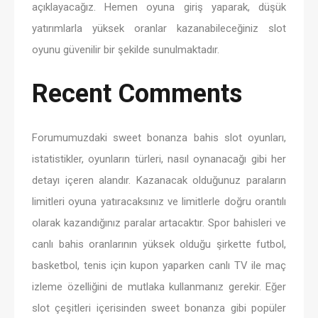
açıklayacağız. Hemen oyuna giriş yaparak, düşük
yatırımlarla yüksek oranlar kazanabileceğiniz slot
oyunu güvenilir bir şekilde sunulmaktadır.
Recent Comments
Forumumuzdaki sweet bonanza bahis slot oyunları,
istatistikler, oyunların türleri, nasıl oynanacağı gibi her
detayı içeren alandır. Kazanacak olduğunuz paraların
limitleri oyuna yatıracaksınız ve limitlerle doğru orantılı
olarak kazandığınız paralar artacaktır. Spor bahisleri ve
canlı bahis oranlarının yüksek olduğu şirkette futbol,
basketbol, tenis için kupon yaparken canlı TV ile maç
izleme özelliğini de mutlaka kullanmanız gerekir. Eğer
slot çeşitleri içerisinden sweet bonanza gibi popüler