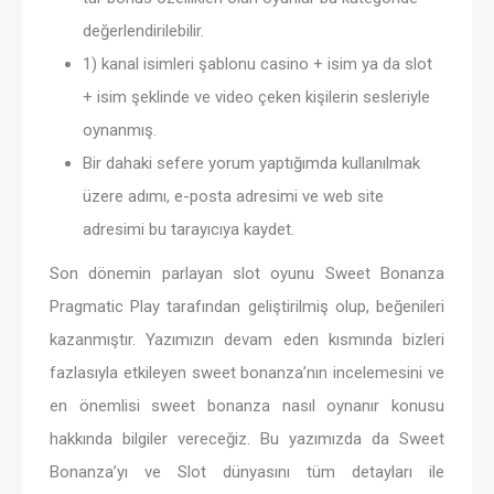
değerlendirilebilir.
1) kanal isimleri şablonu casino + isim ya da slot
+ isim şeklinde ve video çeken kişilerin sesleriyle
oynanmış.
Bir dahaki sefere yorum yaptığımda kullanılmak
üzere adımı, e-posta adresimi ve web site
adresimi bu tarayıcıya kaydet.
Son dönemin parlayan slot oyunu Sweet Bonanza
Pragmatic Play tarafından geliştirilmiş olup, beğenileri
kazanmıştır. Yazımızın devam eden kısmında bizleri
fazlasıyla etkileyen sweet bonanza’nın incelemesini ve
en önemlisi sweet bonanza nasıl oynanır konusu
hakkında bilgiler vereceğiz. Bu yazımızda da Sweet
Bonanza’yı ve Slot dünyasını tüm detayları ile