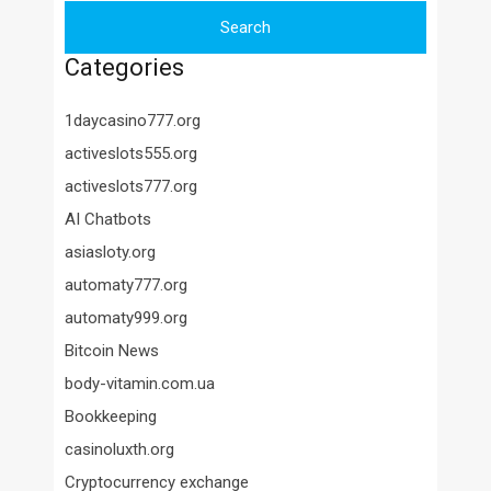
Categories
1daycasino777.org
activeslots555.org
activeslots777.org
AI Chatbots
asiasloty.org
automaty777.org
automaty999.org
Bitcoin News
body-vitamin.com.ua
Bookkeeping
casinoluxth.org
Cryptocurrency exchange