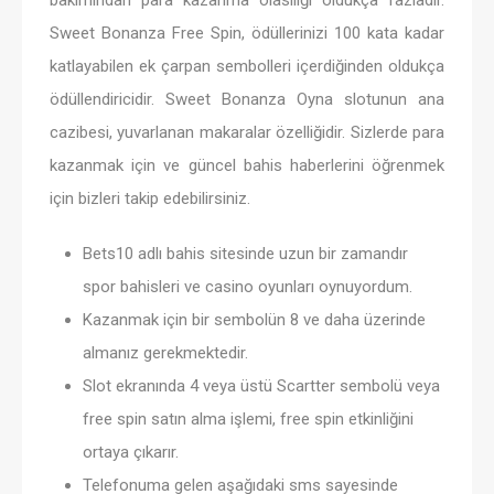
bakımından para kazanma olasılığı oldukça fazladır.
Sweet Bonanza Free Spin, ödüllerinizi 100 kata kadar
katlayabilen ek çarpan sembolleri içerdiğinden oldukça
ödüllendiricidir. Sweet Bonanza Oyna slotunun ana
cazibesi, yuvarlanan makaralar özelliğidir. Sizlerde para
kazanmak için ve güncel bahis haberlerini öğrenmek
için bizleri takip edebilirsiniz.
Bets10 adlı bahis sitesinde uzun bir zamandır
spor bahisleri ve casino oyunları oynuyordum.
Kazanmak için bir sembolün 8 ve daha üzerinde
almanız gerekmektedir.
Slot ekranında 4 veya üstü Scartter sembolü veya
free spin satın alma işlemi, free spin etkinliğini
ortaya çıkarır.
Telefonuma gelen aşağıdaki sms sayesinde