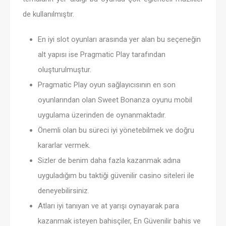
de kullanılmıştır.
En iyi slot oyunları arasında yer alan bu seçeneğin
alt yapısı ise Pragmatic Play tarafından
oluşturulmuştur.
Pragmatic Play oyun sağlayıcısının en son
oyunlarından olan Sweet Bonanza oyunu mobil
uygulama üzerinden de oynanmaktadır.
Önemli olan bu süreci iyi yönetebilmek ve doğru
kararlar vermek.
Sizler de benim daha fazla kazanmak adına
uyguladığım bu taktiği güvenilir casino siteleri ile
deneyebilirsiniz.
Atları iyi tanıyan ve at yarışı oynayarak para
kazanmak isteyen bahisçiler, En Güvenilir bahis ve