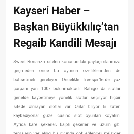
Kayseri Haber –
Başkan Büyükkılıç’tan
Regaib Kandili Mesajı
Sweet Bonanza siteleri konusundaki paylaşımlarımıza
geçmeden önce bu oyunun özelliklerinden de
bahsetmek gerekiyor. Öncelikle freespin’lerde yüz
çarpanı yani 100x bulunmaktadır. Bahigo da slotlar
genelde kaybetmeye yönelik slotlar seçiliyor hiçbir
sitede olmayan slotlar var. Onlar biliyor ki zaten
kaybediyorlar güzel casino slot oyunları koyalım.
Ayrıca kare şekerler, kalpli şekerler ve üzüm gibi
temaların yer aldığı bu oyunda çok eğlenceli müzikler