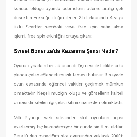
konusu olduğu oyunda ödemelerin ödeme aralığı çok
düşükten yükseğe doğru ilerler. Slot ekranında 4 veya
üstü Scartter sembolü veya free spin satın alma
işlemi, free spin etkinliğini ortaya çıkarır.
Sweet Bonanza’da Kazanma Şansı Nedir?
Oyunu oynarken her sütunun değişmesi ile birlikte arka
planda çalan eğlenceli müzik teması bulunur. B sayede
oyun esnasında eğlenceli vakitler geçirmek mümkün
olmaktadır. Neşeli müziğin oluşu ve görsellerin kaliteli
olması da siteleri ilgi çekici kılmasına neden olmaktadır.
Milli Piyango web sitesinden slot oyunların hepsi
ayarlanmış hiç kazandırmıyor bir günde bin tl mi aldılar.
Bets10 dan oynadığım slot oyunundan yaklaşık 2000₺