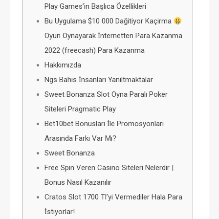
Play Games’in Başlıca Özellikleri
Bu Uygulama $10 000 Dağitiyor Kaçirma
Oyun Oynayarak İnternetten Para Kazanma
2022 (freecash) Para Kazanma
Hakkımızda
Ngs Bahis İnsanları Yanıltmaktalar
Sweet Bonanza Slot Oyna Paralı Poker
Siteleri Pragmatic Play
Bet10bet Bonusları İle Promosyonları
Arasında Farkı Var Mı?
Sweet Bonanza
Free Spin Veren Casino Siteleri Nelerdir |
Bonus Nasıl Kazanılır
Cratos Slot 1700 Tl’yi Vermediler Hala Para
İstiyorlar!