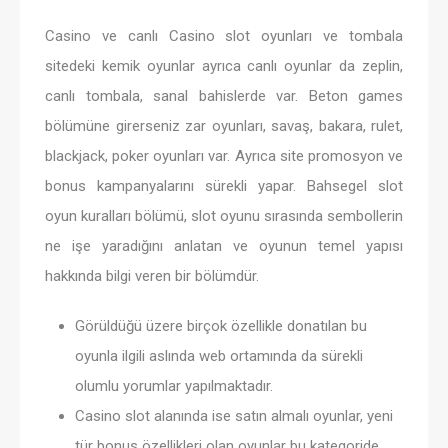
Casino ve canlı Casino slot oyunları ve tombala
sitedeki kemik oyunlar ayrıca canlı oyunlar da zeplin,
canlı tombala, sanal bahislerde var. Beton games
bölümüne girerseniz zar oyunları, savaş, bakara, rulet,
blackjack, poker oyunları var. Ayrıca site promosyon ve
bonus kampanyalarını sürekli yapar. Bahsegel slot
oyun kuralları bölümü, slot oyunu sırasında sembollerin
ne işe yaradığını anlatan ve oyunun temel yapısı
hakkında bilgi veren bir bölümdür.
Görüldüğü üzere birçok özellikle donatılan bu
oyunla ilgili aslında web ortamında da sürekli
olumlu yorumlar yapılmaktadır.
Casino slot alanında ise satın almalı oyunlar, yeni
tür bonus özellikleri olan oyunlar bu kategoride