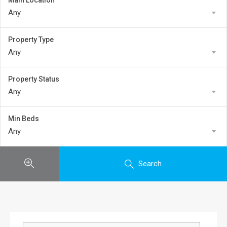
Main Location
Any
Property Type
Any
Property Status
Any
Min Beds
Any
Search