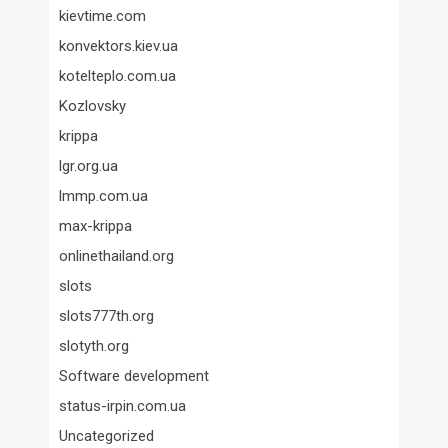
kievtime.com
konvektors.kiev.ua
kotelteplo.com.ua
Kozlovsky
krippa
lgr.org.ua
lmmp.com.ua
max-krippa
onlinethailand.org
slots
slots777th.org
slotyth.org
Software development
status-irpin.com.ua
Uncategorized