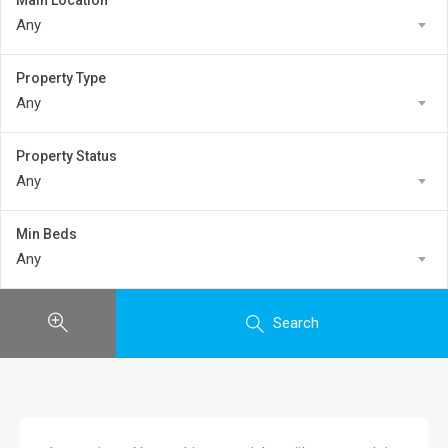
Main Location
Any
Property Type
Any
Property Status
Any
Min Beds
Any
Search