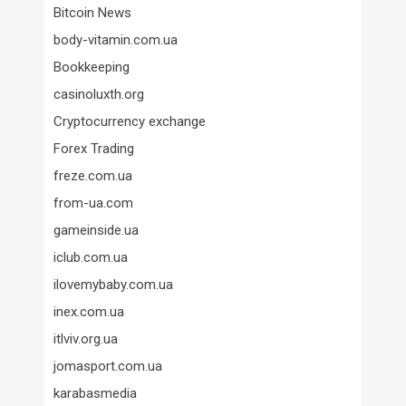
Bitcoin News
body-vitamin.com.ua
Bookkeeping
casinoluxth.org
Cryptocurrency exchange
Forex Trading
freze.com.ua
from-ua.com
gameinside.ua
iclub.com.ua
ilovemybaby.com.ua
inex.com.ua
itlviv.org.ua
jomasport.com.ua
karabasmedia