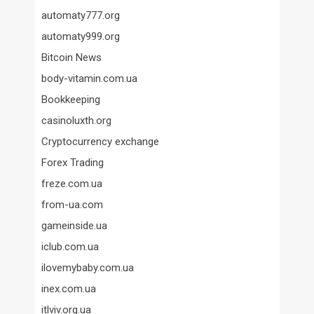
automaty777.org
automaty999.org
Bitcoin News
body-vitamin.com.ua
Bookkeeping
casinoluxth.org
Cryptocurrency exchange
Forex Trading
freze.com.ua
from-ua.com
gameinside.ua
iclub.com.ua
ilovemybaby.com.ua
inex.com.ua
itlviv.org.ua