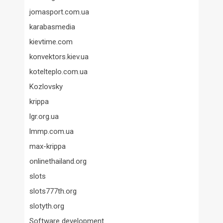
jomasport.com.ua
karabasmedia
kievtime.com
konvektors.kiev.ua
kotelteplo.com.ua
Kozlovsky
krippa
lgr.org.ua
lmmp.com.ua
max-krippa
onlinethailand.org
slots
slots777th.org
slotyth.org
Software development