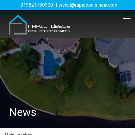
+919821730900 || vishal@rapiddealsindia.com
News