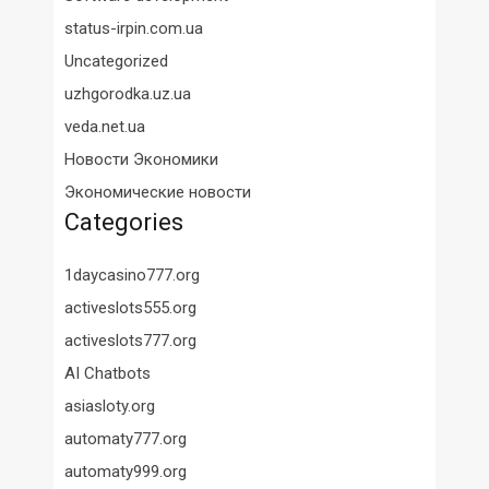
status-irpin.com.ua
Uncategorized
uzhgorodka.uz.ua
veda.net.ua
Новости Экономики
Экономические новости
Categories
1daycasino777.org
activeslots555.org
activeslots777.org
AI Chatbots
asiasloty.org
automaty777.org
automaty999.org