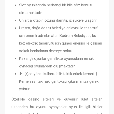
Slot oyunlarında herhangi bir hile söz konusu
olmamaktadır.
Onlarca kitabın özünü damıtır, izleyiciye ulaştırır.
Üreten, doğa dostu belediye anlayışı ile tasarruf
için önemli adımlar atan Bodrum Belediyesi, bu
kez elektrik tasarrufu için güneş enerjisi ile çalışan
sokak lambalarını devreye soktu.
Kazançlı oyunlar genellikte oyuncuların en sık
oynadığı oyunlardan oluşmaktadır.
❥【Çok yönlü kullanılabilir taktik erkek kemeri 】
Kemerinizi takmak için tokayı çıkarmanıza gerek
yoktur.
Özellikle casino siteleri ve güvenilir rulet siteleri
üzerinden bu oyunu oynayanlar oyun ile ilgili hileler