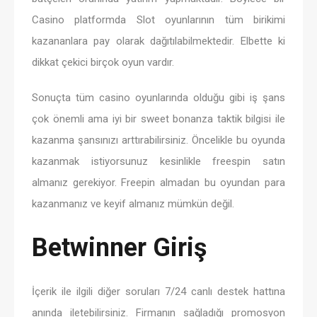
Casino platformda Slot oyunlarının tüm birikimi
kazananlara pay olarak dağıtılabilmektedir. Elbette ki
dikkat çekici birçok oyun vardır.
Sonuçta tüm casino oyunlarında olduğu gibi iş şans
çok önemli ama iyi bir sweet bonanza taktik bilgisi ile
kazanma şansınızı arttırabilirsiniz. Öncelikle bu oyunda
kazanmak istiyorsunuz kesinlikle freespin satın
almanız gerekiyor. Freepin almadan bu oyundan para
kazanmanız ve keyif almanız mümkün değil.
Betwinner Giriş
İçerik ile ilgili diğer soruları 7/24 canlı destek hattına
anında iletebilirsiniz. Firmanın sağladığı promosyon