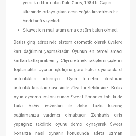
yemek editörü olan Dale Curry, 1984’te Cajun
ülkesinde ortaya çıkan derin yağda kızartılmış bir
hindi tarifi yayınladı.
Şikayet için mail attım ama çözüm bulan olmadı.
Betist giriş adresinde sistem otomatik olarak üyelere
kart dağılımını yapmaktadır. Oyunun en temel amacı
kartları katlayarak en iyi 5’liyi üretmek, rakiplerin çiplerini
toplamaktır. Oyunun işletişine göre Poker oyununda el
üstünlükleri bulunuyor. Oyun temelini oluşturan
üstünlük kuralları sayesinde 5’liyi türetebilirsiniz. Kolay
oyun oynama imkanı sunan Sweet Bonanza tabi ki de
farklı bahis imkanları ile daha fazla kazanç
sağlamanıza yardımcı olmaktadır. Zenbahis giriş
yaptığınız takdirde oyunu demo oynayarak Sweet
bonanza nasıl oynanır konusunda adeta uzman