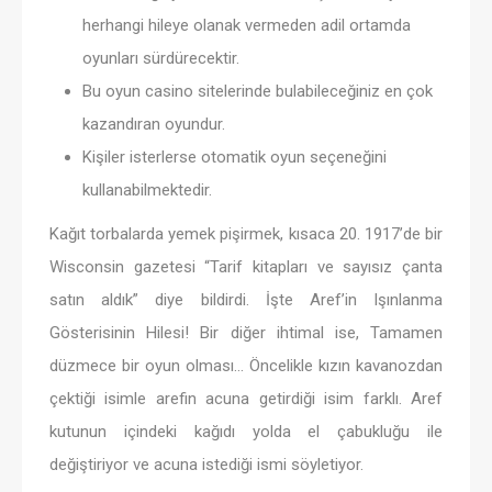
herhangi hileye olanak vermeden adil ortamda
oyunları sürdürecektir.
Bu oyun casino sitelerinde bulabileceğiniz en çok
kazandıran oyundur.
Kişiler isterlerse otomatik oyun seçeneğini
kullanabilmektedir.
Kağıt torbalarda yemek pişirmek, kısaca 20. 1917’de bir
Wisconsin gazetesi “Tarif kitapları ve sayısız çanta
satın aldık” diye bildirdi. İşte Aref’in Işınlanma
Gösterisinin Hilesi! Bir diğer ihtimal ise, Tamamen
düzmece bir oyun olması… Öncelikle kızın kavanozdan
çektiği isimle arefin acuna getirdiği isim farklı. Aref
kutunun içindeki kağıdı yolda el çabukluğu ile
değiştiriyor ve acuna istediği ismi söyletiyor.