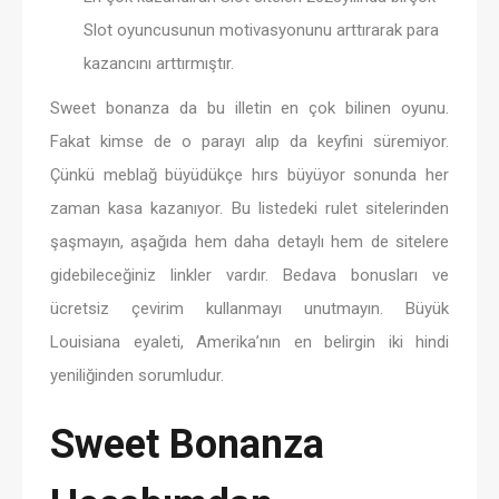
Slot oyuncusunun motivasyonunu arttırarak para
kazancını arttırmıştır.
Sweet bonanza da bu illetin en çok bilinen oyunu.
Fakat kimse de o parayı alıp da keyfini süremiyor.
Çünkü meblağ büyüdükçe hırs büyüyor sonunda her
zaman kasa kazanıyor. Bu listedeki rulet sitelerinden
şaşmayın, aşağıda hem daha detaylı hem de sitelere
gidebileceğiniz linkler vardır. Bedava bonusları ve
ücretsiz çevirim kullanmayı unutmayın. Büyük
Louisiana eyaleti, Amerika’nın en belirgin iki hindi
yeniliğinden sorumludur.
Sweet Bonanza