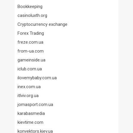
Bookkeeping
casinoluxth.org
Cryptocurrency exchange
Forex Trading
freze.com.ua
from-ua.com
gameinside.ua
iclub.com.ua
ilovemybaby.com.ua
inex.com.ua
itlviv.org.ua
jomasport.com.ua
karabasmedia
kievtime.com
konvektors.kiev.ua