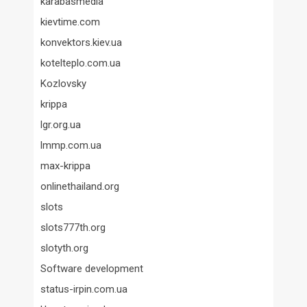
karabasmedia
kievtime.com
konvektors.kiev.ua
kotelteplo.com.ua
Kozlovsky
krippa
lgr.org.ua
lmmp.com.ua
max-krippa
onlinethailand.org
slots
slots777th.org
slotyth.org
Software development
status-irpin.com.ua