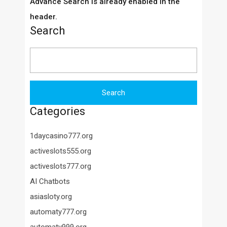
Advance Search is already enabled in the
header.
Search
Search
for:
Categories
1daycasino777.org
activeslots555.org
activeslots777.org
AI Chatbots
asiasloty.org
automaty777.org