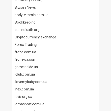
automaty999.org
Bitcoin News
body-vitamin.com.ua
Bookkeeping
casinoluxth.org
Cryptocurrency exchange
Forex Trading
freze.com.ua
from-ua.com
gameinside.ua
iclub.com.ua
ilovemybaby.com.ua
inex.com.ua
itlviv.org.ua
jomasport.com.ua