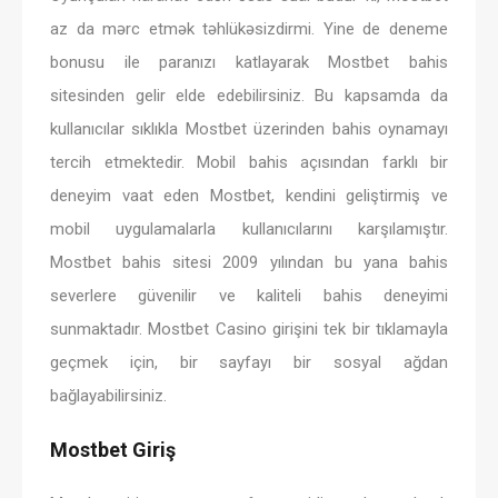
az da mərc etmək təhlükəsizdirmi. Yine de deneme
bonusu ile paranızı katlayarak Mostbet bahis
sitesinden gelir elde edebilirsiniz. Bu kapsamda da
kullanıcılar sıklıkla Mostbet üzerinden bahis oynamayı
tercih etmektedir. Mobil bahis açısından farklı bir
deneyim vaat eden Mostbet, kendini geliştirmiş ve
mobil uygulamalarla kullanıcılarını karşılamıştır.
Mostbet bahis sitesi 2009 yılından bu yana bahis
severlere güvenilir ve kaliteli bahis deneyimi
sunmaktadır. Mostbet Casino girişini tek bir tıklamayla
geçmek için, bir sayfayı bir sosyal ağdan
bağlayabilirsiniz.
Mostbet Giriş