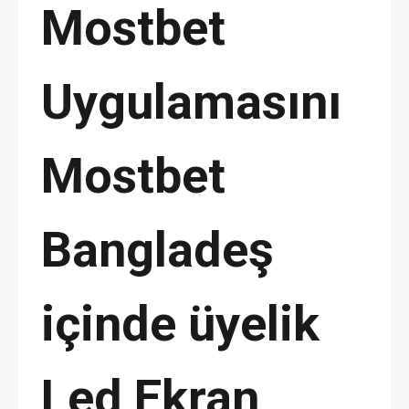
Mostbet
Uygulamasını
Mostbet
Bangladeş
içinde üyelik
Led Ekran