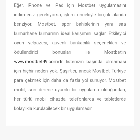
Eğer, iPhone ve iPad için Mostbet uygulamasını
indirmeniz gerekiyorsa, işlem öncekiyle birçok alanda
benziyor. Mostbet, spor bahislerinin yanı sıra
kumarhane kumarının ideal karışımını sağlar. Etkileyici
oyun yelpazesi, güvenli bankacılık seçenekleri ve
ödüllendirici bonusları ile Mostbet’in
www.mostbet49.com/tr
listenizin başında olmaması
için hiçbir neden yok. Şaşırtıcı, ancak Mostbet Türkiye
para çekmek için daha da fazla yol sunuyor. Mostbet
mobil, son derece uyumlu bir uygulama olduğundan,
her türlü mobil cihazda, telefonlarda ve tabletlerde
kolaylıkla kurulabilecek bir uygulamadır.