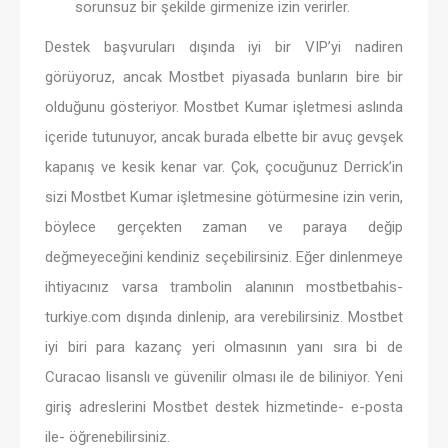
sorunsuz bir şekilde girmenize izin verirler.
Destek başvuruları dışında iyi bir VIP’yi nadiren
görüyoruz, ancak Mostbet piyasada bunların bire bir
olduğunu gösteriyor. Mostbet Kumar işletmesi aslında
içeride tutunuyor, ancak burada elbette bir avuç gevşek
kapanış ve kesik kenar var. Çok, çocuğunuz Derrick’in
sizi Mostbet Kumar işletmesine götürmesine izin verin,
böylece gerçekten zaman ve paraya değip
değmeyeceğini kendiniz seçebilirsiniz. Eğer dinlenmeye
ihtiyacınız varsa trambolin alanının mostbetbahis-
turkiye.com dışında dinlenip, ara verebilirsiniz. Mostbet
iyi biri para kazanç yeri olmasının yanı sıra bi de
Curacao lisanslı ve güvenilir olması ile de biliniyor. Yeni
giriş adreslerini Mostbet destek hizmetinde- e-posta
ile- öğrenebilirsiniz.