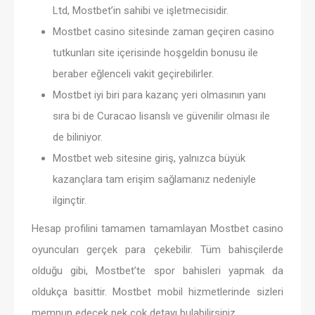
Ltd, Mostbet’in sahibi ve işletmecisidir.
Mostbet casino sitesinde zaman geçiren casino
tutkunları site içerisinde hoşgeldin bonusu ile
beraber eğlenceli vakit geçirebilirler.
Mostbet iyi biri para kazanç yeri olmasının yanı
sıra bi de Curacao lisanslı ve güvenilir olması ile
de biliniyor.
Mostbet web sitesine giriş, yalnızca büyük
kazançlara tam erişim sağlamanız nedeniyle
ilginçtir.
Hesap profilini tamamen tamamlayan Mostbet casino
oyuncuları gerçek para çekebilir. Tüm bahisçilerde
olduğu gibi, Mostbet’te spor bahisleri yapmak da
oldukça basittir. Mostbet mobil hizmetlerinde sizleri
memnun edecek pek çok detayı bulabilirsiniz.