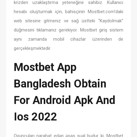
krizden uzaklaştırma yeteneğine sahibiz. Kullanıcı
hesabı oluşturmak için, bahisçinin Mostbet.com’daki
web sitesine gitmeniz ve sağ üstteki “Kaydolmak”
düğmesini tıklamanız gerekiyor. Mostbet giriş sistem
aynı zamanda mobil cihazlar üzerinden de
gerçekleşmektedir.
Mostbet App
Bangladesh Obtain
For Android Apk And
Ios 2022
Oyunçuları narahat edən əsas sual budur ki, Mostbet