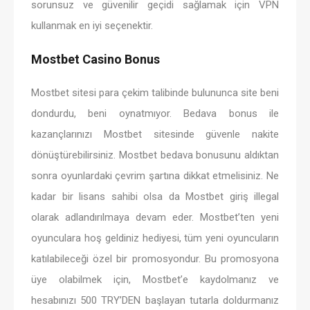
sorunsuz ve güvenilir geçidi sağlamak için VPN
kullanmak en iyi seçenektir.
Mostbet Casino Bonus
Mostbet sitesi para çekim talibinde bulununca site beni
dondurdu, beni oynatmıyor. Bedava bonus ile
kazançlarınızı Mostbet sitesinde güvenle nakite
dönüştürebilirsiniz. Mostbet bedava bonusunu aldıktan
sonra oyunlardaki çevrim şartına dikkat etmelisiniz. Ne
kadar bir lisans sahibi olsa da Mostbet giriş illegal
olarak adlandırılmaya devam eder. Mostbet’ten yeni
oyunculara hoş geldiniz hediyesi, tüm yeni oyuncuların
katılabileceği özel bir promosyondur. Bu promosyona
üye olabilmek için, Mostbet’e kaydolmanız ve
hesabınızı 500 TRY’DEN başlayan tutarla doldurmanız