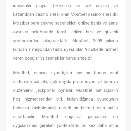
isteyenler oluyor. Ülkemizin en çok sevilen ve
kazandıran casino sitesi olan Mostbet casino sitesidir.
Mostbet para çekme seçenekleri online bahis ve şans
oyunları sektöründe tercih edilen hızlı ve güvenli
yöntemlerden oluşmaktadır. Mostbet, 2009 yılında
kurulan 1 milyondan fazla üyesi olan 93 ülkede hizmet
veren popüler ve lisanslı bir bahis sitesidir.
Mostbet, casino ziyaretçileri için bir bonus ödül
sistemine sahiptir, çok sayıda promosyon ve turnuva
düzenlenir, jackpotlar oynanır. Mostbet bahisçisinin
hoş hizmetlerinden biri, kullanıldığında oyuncunun
bahsinin kaybolmadığı ücretli bir hizmet olan bahis
sigortasıdır. Mostbet engelsiz girişadına da
uygulanması gereken yöntemlerin bir kez daha altını