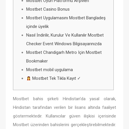
Mostbet Oyun Platformu Arşivleri
Mostbet Casino Bonus
Mostbet Uygulamasını Mostbet Bangladeş
içinde üyelik
Nasıl İndirilir, Kurulur Ve Kullanılır Mostbet
Checker Event Windows Bilgisayarınızda
Mostbet Chandigarh Metro Için Mostbet
Bookmaker
Mostbet mobil uygulama
Mostbet Tek Tıkla Kayıt ✓
Mostbet bahis şirketi Hindistan’da yasal olarak,
Hindistan tarafından verilen bir lisans altında faaliyet
göstermektedir. Kullanıcılar güven ilişkisi içerisinde
Mostbet üzerinden bahislerini gerçekleştirebilmektedir.