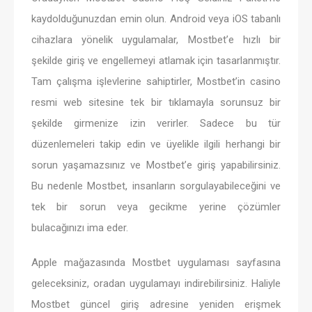
kaydolduğunuzdan emin olun. Android veya iOS tabanlı
cihazlara yönelik uygulamalar, Mostbet’e hızlı bir
şekilde giriş ve engellemeyi atlamak için tasarlanmıştır.
Tam çalışma işlevlerine sahiptirler, Mostbet’in casino
resmi web sitesine tek bir tıklamayla sorunsuz bir
şekilde girmenize izin verirler. Sadece bu tür
düzenlemeleri takip edin ve üyelikle ilgili herhangi bir
sorun yaşamazsınız ve Mostbet’e giriş yapabilirsiniz.
Bu nedenle Mostbet, insanların sorgulayabileceğini ve
tek bir sorun veya gecikme yerine çözümler
bulacağınızı ima eder.
Apple mağazasında Mostbet uygulaması sayfasına
geleceksiniz, oradan uygulamayı indirebilirsiniz. Haliyle
Mostbet güncel giriş adresine yeniden erişmek