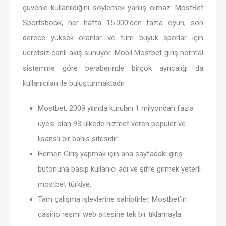
güvenle kullanıldığını söylemek yanlış olmaz. MostBet
Sportsbook, her hafta 15.000’den fazla oyun, son
derece yüksek oranlar ve tüm büyük sporlar için
ücretsiz canlı akış sunuyor. Mobil Mostbet giriş normal
sistemine göre beraberinde birçok ayrıcalığı da
kullanıcıları ile buluşturmaktadır.
Mostbet, 2009 yılında kurulan 1 milyondan fazla
üyesi olan 93 ülkede hizmet veren popüler ve
lisanslı bir bahis sitesidir.
Hemen Giriş yapmak için ana sayfadaki giriş
butonuna basıp kullanıcı adı ve şifre girmek yeterli
mostbet türkiye.
Tam çalışma işlevlerine sahiptirler, Mostbet’in
casino resmi web sitesine tek bir tıklamayla