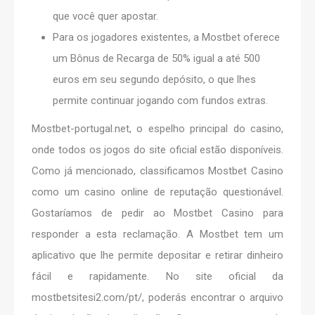
que você quer apostar.
Para os jogadores existentes, a Mostbet oferece
um Bônus de Recarga de 50% igual a até 500
euros em seu segundo depósito, o que lhes
permite continuar jogando com fundos extras.
Mostbet-portugal.net, o espelho principal do casino,
onde todos os jogos do site oficial estão disponíveis.
Como já mencionado, classificamos Mostbet Casino
como um casino online de reputação questionável.
Gostaríamos de pedir ao Mostbet Casino para
responder a esta reclamação. A Mostbet tem um
aplicativo que lhe permite depositar e retirar dinheiro
fácil e rapidamente. No site oficial da
mostbetsitesi2.com/pt/, poderás encontrar o arquivo