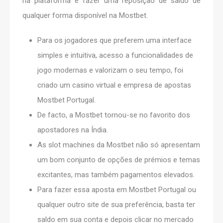
na plataforma e fazer uma reposição de saldo de
qualquer forma disponível na Mostbet.
Para os jogadores que preferem uma interface
simples e intuitiva, acesso a funcionalidades de
jogo modernas e valorizam o seu tempo, foi
criado um casino virtual e empresa de apostas
Mostbet Portugal.
De facto, a Mostbet tornou-se no favorito dos
apostadores na Índia.
As slot machines da Mostbet não só apresentam
um bom conjunto de opções de prémios e temas
excitantes, mas também pagamentos elevados.
Para fazer essa aposta em Mostbet Portugal ou
qualquer outro site de sua preferência, basta ter
saldo em sua conta e depois clicar no mercado