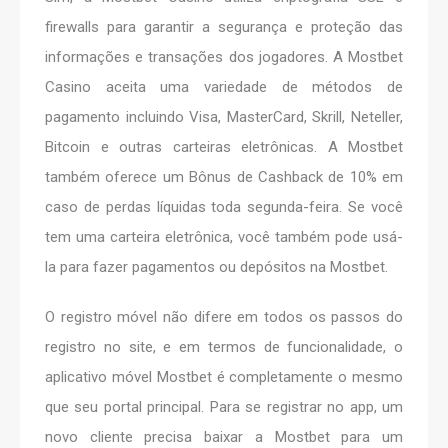
firewalls para garantir a segurança e proteção das
informações e transações dos jogadores. A Mostbet
Casino aceita uma variedade de métodos de
pagamento incluindo Visa, MasterCard, Skrill, Neteller,
Bitcoin e outras carteiras eletrônicas. A Mostbet
também oferece um Bônus de Cashback de 10% em
caso de perdas líquidas toda segunda-feira. Se você
tem uma carteira eletrônica, você também pode usá-
la para fazer pagamentos ou depósitos na Mostbet.
O registro móvel não difere em todos os passos do
registro no site, e em termos de funcionalidade, o
aplicativo móvel Mostbet é completamente o mesmo
que seu portal principal. Para se registrar no app, um
novo cliente precisa baixar a Mostbet para um