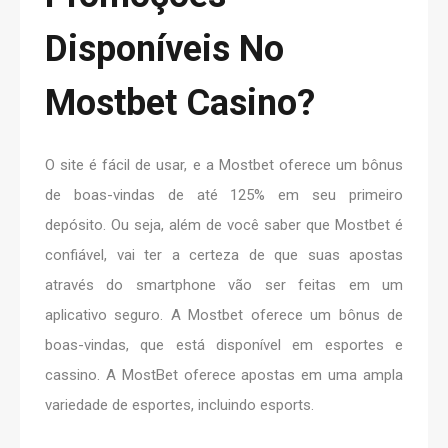
Disponíveis No
Mostbet Casino?
O site é fácil de usar, e a Mostbet oferece um bônus
de boas-vindas de até 125% em seu primeiro
depósito. Ou seja, além de você saber que Mostbet é
confiável, vai ter a certeza de que suas apostas
através do smartphone vão ser feitas em um
aplicativo seguro. A Mostbet oferece um bônus de
boas-vindas, que está disponível em esportes e
cassino. A MostBet oferece apostas em uma ampla
variedade de esportes, incluindo esports.