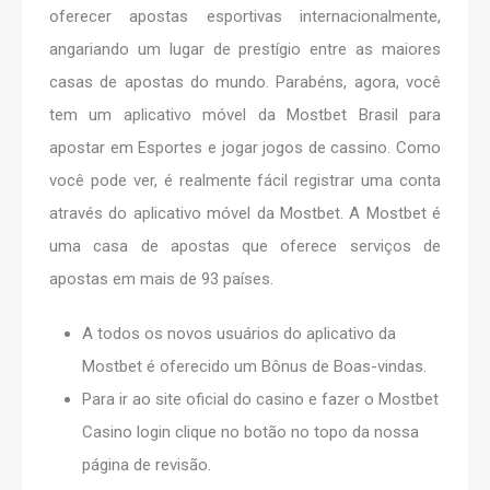
oferecer apostas esportivas internacionalmente,
angariando um lugar de prestígio entre as maiores
casas de apostas do mundo. Parabéns, agora, você
tem um aplicativo móvel da Mostbet Brasil para
apostar em Esportes e jogar jogos de cassino. Como
você pode ver, é realmente fácil registrar uma conta
através do aplicativo móvel da Mostbet. A Mostbet é
uma casa de apostas que oferece serviços de
apostas em mais de 93 países.
A todos os novos usuários do aplicativo da
Mostbet é oferecido um Bônus de Boas-vindas.
Para ir ao site oficial do casino e fazer o Mostbet
Casino login clique no botão no topo da nossa
página de revisão.