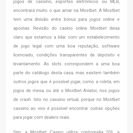
jogos de cassino, esportes eletrônicos ou MLB,
encontrará muito o que amar na Mostbet. A Mostbet
tem uma divisão entre bónus para jogos online e
apostas. Revisão do casino online Mostbet deixa
claro que estamos a lidar com um estabelecimento
de jogo legal com uma boa reputação, software
licenciado, condições transparentes de depósito e
levantamento. As slots correspondem a uma boa
parte do catálogo desta casa, mas existem também
outros jogos que é possível jogar, como a roleta, em
jogos de mesa, ou até o Mostbet Aviator, nos jogos
de crash. Isto no cassino virtual, porque no Mostbet
cassino ao vivo é possível encontrar outras opções
para jogar com dealers reais.
Sim, a Mostbet Casino utiliza criptografia SSL e