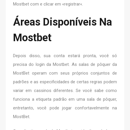
Mostbet com e clicar em «registrar«.
Áreas Disponíveis Na
Mostbet
Depois disso, sua conta estará pronta, você só
precisa do login da Mostbet. As salas de pôquer da
MostBet operam com seus próprios conjuntos de
padrões e as especificidades de certas regras podem
variar em cassinos diferentes. Se você sabe como
funciona a etiqueta padrão em uma sala de pôquer,
entretanto, você pode jogar confortavelmente na
MostBet.