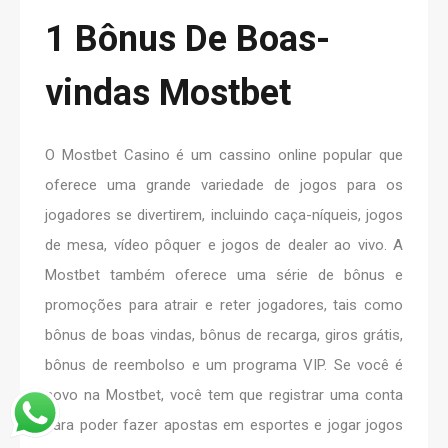
1 Bônus De Boas-
vindas Mostbet
O Mostbet Casino é um cassino online popular que
oferece uma grande variedade de jogos para os
jogadores se divertirem, incluindo caça-níqueis, jogos
de mesa, vídeo pôquer e jogos de dealer ao vivo. A
Mostbet também oferece uma série de bônus e
promoções para atrair e reter jogadores, tais como
bônus de boas vindas, bônus de recarga, giros grátis,
bônus de reembolso e um programa VIP. Se você é
novo na Mostbet, você tem que registrar uma conta
para poder fazer apostas em esportes e jogar jogos