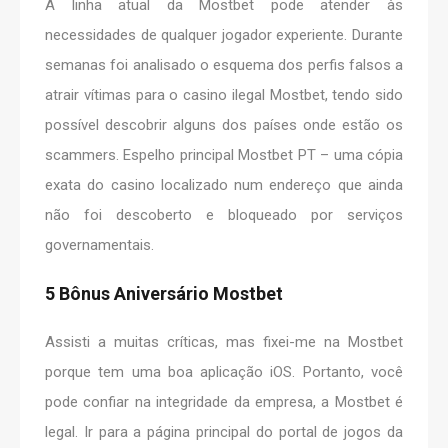
A linha atual da Mostbet pode atender às
necessidades de qualquer jogador experiente. Durante
semanas foi analisado o esquema dos perfis falsos a
atrair vítimas para o casino ilegal Mostbet, tendo sido
possível descobrir alguns dos países onde estão os
scammers. Espelho principal Mostbet PT – uma cópia
exata do casino localizado num endereço que ainda
não foi descoberto e bloqueado por serviços
governamentais.
5 Bônus Aniversário Mostbet
Assisti a muitas críticas, mas fixei-me na Mostbet
porque tem uma boa aplicação iOS. Portanto, você
pode confiar na integridade da empresa, a Mostbet é
legal. Ir para a página principal do portal de jogos da