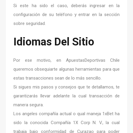
Si este ha sido el caso, deberás ingresar en la
configuración de su teléfono y entrar en la sección
sobre seguridad.
Idiomas Del Sitio
Por ese motivo, en ApuestasDeportivas Chile
queremos obsequiarte algunas herramientas para que
estas transacciones sean de lo más sencillo.
Si sigues mis pasos y consejos que te detallamos, te
garantizarás llevar adelante la cual transacción de
manera segura.
Los angeles compañía actual o qual maneja 1xBet ha
sido la conocida Compañía 1X Corp N. V., la cual
trabaja bajo conformidad de Curazao para poder