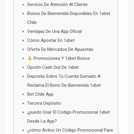
Servicio De Atención Al Cliente
Bonos De Bienvenida Disponibles En 1xbet
Chile
Ventajas De Una App Oficial
Cómo Apostar En 1xbet
Oferta De Mercados De Apuestas
Promociones Y 1xbet Bonos
Opción Cash Out De 1xbet
Deposita Sobre Tu Cuenta Sumado A
Reclama El Bono De Bienvenida 1xbet
Bet Chile App
Tercera Depósito
¿puedo Usar El Código Promocional 1xbet
Desde La App?
¿cómo Activo Un Código Promocional Para