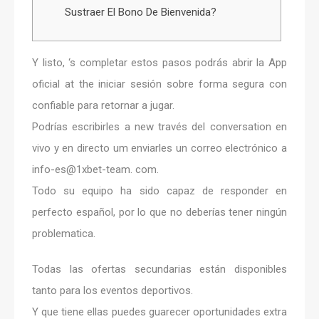
Sustraer El Bono De Bienvenida?
Y listo, ‘s completar estos pasos podrás abrir la App
oficial at the iniciar sesión sobre forma segura con
confiable para retornar a jugar.
Podrías escribirles a new través del conversation en
vivo y en directo um enviarles un correo electrónico a
info-es@1xbet-team. com.
Todo su equipo ha sido capaz de responder en
perfecto español, por lo que no deberías tener ningún
problematica.
Todas las ofertas secundarias están disponibles
tanto para los eventos deportivos.
Y que tiene ellas puedes guarecer oportunidades extra