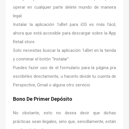
operar en cualquier parte delete mundo de maneira
legal.
Instalar la aplicación 1xBet para iOS es más fácil,
ahora que está accesible para descargar sobre la App
Retail store.
Solo necesitas buscar la aplicación 1xBet en la tienda
y conminar el botón “Instalar”.
Puedes fazer uso de el formulario para la página pra
escribirles directamente, u hacerlo desde tu cuenta de
Perspective, Gmail o alguna otro servicio.
Bono De Primer Depósito
No obstante, esto no desea decir que dichas
prácticas sean ilegales, sino que, sencillamente, están