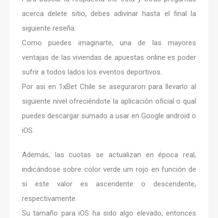
acerca delete sitio, debes adivinar hasta el final la
siguiente reseña.
Como puedes imaginarte, una de las mayores
ventajas de las viviendas de apuestas online es poder
sufrir a todos lados los eventos deportivos.
Por asi en 1xBet Chile se aseguraron para llevarlo al
siguiente nivel ofreciéndote la aplicación oficial o qual
puedes descargar sumado a usar en Google android o
iOS.
Además, las cuotas se actualizan en época real,
indicándose sobre color verde um rojo en función de
si este valor es ascendente o descendente,
respectivamente.
Su tamaño para iOS ha sido algo elevado, entonces