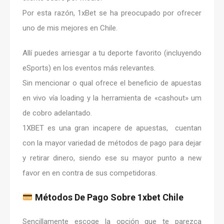
Por esta razón, 1xBet se ha preocupado por ofrecer
uno de mis mejores en Chile.
Allí puedes arriesgar a tu deporte favorito (incluyendo
eSports) en los eventos más relevantes.
Sin mencionar o qual ofrece el beneficio de apuestas
en vivo vía loading y la herramienta de «cashout» um
de cobro adelantado.
1XBET es una gran incapere de apuestas, cuentan
con la mayor variedad de métodos de pago para dejar
y retirar dinero, siendo ese su mayor punto a new
favor en en contra de sus competidoras.
Métodos De Pago Sobre 1xbet Chile
Sencillamente escoge la opción que te parezca