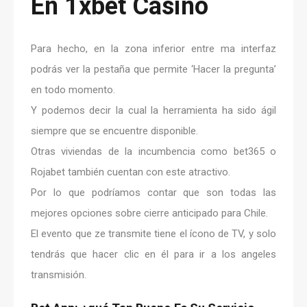
En 1xbet Casino
Para hecho, en la zona inferior entre ma interfaz
podrás ver la pestaña que permite ‘Hacer la pregunta’
en todo momento.
Y podemos decir la cual la herramienta ha sido ágil
siempre que se encuentre disponible.
Otras viviendas de la incumbencia como bet365 o
Rojabet también cuentan con este atractivo.
Por lo que podríamos contar que son todas las
mejores opciones sobre cierre anticipado para Chile.
El evento que ze transmite tiene el ícono de TV, y solo
tendrás que hacer clic en él para ir a los angeles
transmisión.