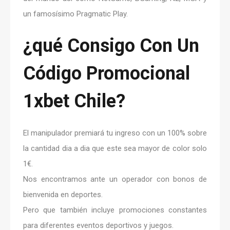
un famosísimo Pragmatic Play.
¿qué Consigo Con Un
Código Promocional
1xbet Chile?
El manipulador premiará tu ingreso con un 100% sobre
la cantidad dia a dia que este sea mayor de color solo
1€.
Nos encontramos ante un operador con bonos de
bienvenida en deportes.
Pero que también incluye promociones constantes
para diferentes eventos deportivos y juegos.