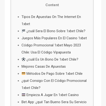
Content
Tipos De Apuestas On The Internet En
1xbet
¿cuál Sera El Bono Sobre 1xbet Chile?
Juegos Más Populares En El Casino 1xbet
Código Promocional 1xbet Mayo 2023
Chile: Usa El Código Vipapuesta
¿cuál Es Un Bono De 1xbet Chile?
Mejores Casas De Apuestas
Métodos De Pago Sobre 1xbet Chile
¿qué Consigo Con El Código Promocional
1xbet Chile?
Empieza A Jugar En 1xbet Casino
Bet App: ¿qué Tan Bueno Sera Su Servicio