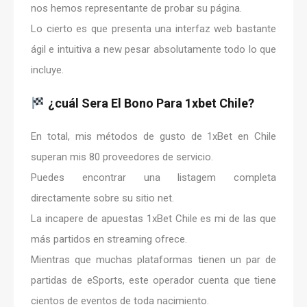
nos hemos representante de probar su página.
Lo cierto es que presenta una interfaz web bastante
ágil e intuitiva a new pesar absolutamente todo lo que
incluye.
¿cuál Sera El Bono Para 1xbet Chile?
En total, mis métodos de gusto de 1xBet en Chile
superan mis 80 proveedores de servicio.
Puedes encontrar una listagem completa
directamente sobre su sitio net.
La incapere de apuestas 1xBet Chile es mi de las que
más partidos en streaming ofrece.
Mientras que muchas plataformas tienen un par de
partidas de eSports, este operador cuenta que tiene
cientos de eventos de toda nacimiento.