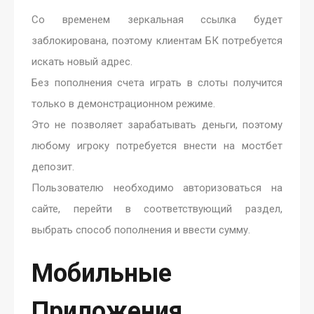
Со временем зеркальная ссылка будет
заблокирована, поэтому клиентам БК потребуется
искать новый адрес.
Без пополнения счета играть в слоты получится
только в демонстрационном режиме.
Это не позволяет зарабатывать деньги, поэтому
любому игроку потребуется внести на мостбет
депозит.
Пользователю необходимо авторизоваться на
сайте, перейти в соответствующий раздел,
выбрать способ пополнения и ввести сумму.
Мобильные
Приложения