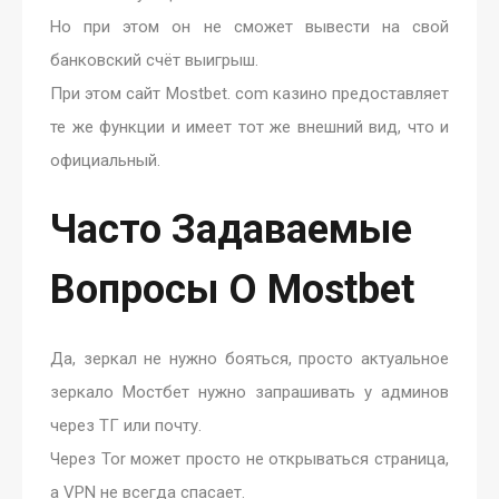
Но при этом он не сможет вывести на свой
банковский счёт выигрыш.
При этом сайт Mostbet. com казино предоставляет
те же функции и имеет тот же внешний вид, что и
официальный.
Часто Задаваемые
Вопросы О Mostbet
Да, зеркал не нужно бояться, просто актуальное
зеркало Мостбет нужно запрашивать у админов
через ТГ или почту.
Через Тоr может просто не открываться страница,
а VPN не всегда спасает.