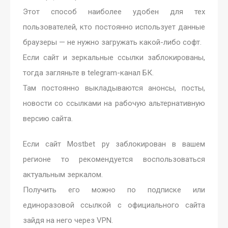
Этот способ наиболее удобен для тех
пользователей, кто постоянно использует данные
браузеры — не нужно загружать какой-либо софт.
Если сайт и зеркальные ссылки заблокированы,
тогда загляньте в telegram-канал БК.
Там постоянно выкладываются анонсы, посты,
новости со ссылками на рабочую альтернативную
версию сайта.
Если сайт Mostbet ру заблокирован в вашем
регионе то рекомендуется воспользоваться
актуальным зеркалом.
Получить его можно по подписке или
единоразовой ссылкой с официального сайта
зайдя на него через VPN.