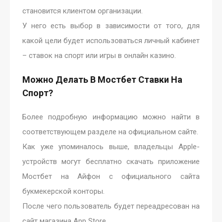
становится клиентом организации.
У него есть выбор в зависимости от того, для
какой цели будет использоваться личный кабинет
– ставок на спорт или игры в онлайн казино.
Можно Делать В Мостбет Ставки На
Спорт?
Более подробную информацию можно найти в
соответствующем разделе на официальном сайте.
Как уже упоминалось выше, владельцы Apple-
устройств могут бесплатно скачать приложение
Мостбет на Айфон с официального сайта
букмекерской конторы.
После чего пользователь будет переадресован на
сайт магазина App Store.