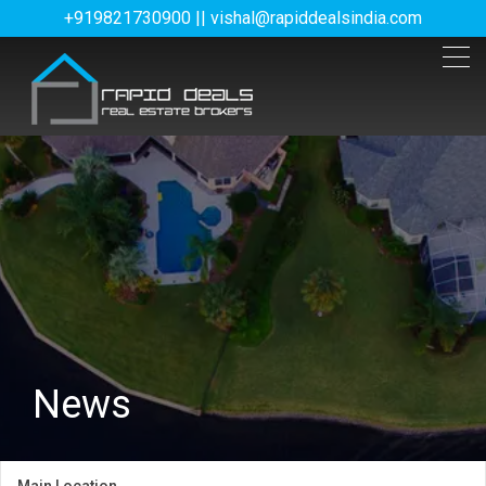
+919821730900 || vishal@rapiddealsindia.com
News