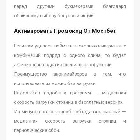
перед другими букмекерами благодаря
обширному выбору бонусов и акций.
Активировать Промокод От Мостбет
Если вам удалось поймать несколько выигрышных
комбинаций подряд с одного спина, то будет
активирована одна из специальных функций.
Преимущество анонимайзеров в том, что
использовать их можно без загрузки.
Недостаток подобных программ — медленная
скорость загрузки страниц в бесплатных версиях.
Из минусов этого способа обхода ограничений —
медленная скорость загрузки страниц и
периодические сбои.