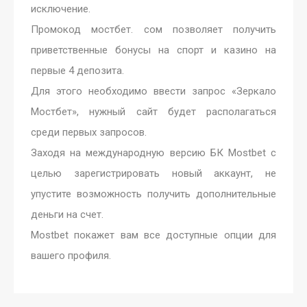
исключение.
Промокод мостбет. сом позволяет получить
приветственные бонусы на спорт и казино на
первые 4 депозита.
Для этого необходимо ввести запрос «Зеркало
Мостбет», нужный сайт будет располагаться
среди первых запросов.
Заходя на международную версию БК Mostbet с
целью зарегистрировать новый аккаунт, не
упустите возможность получить дополнительные
деньги на счет.
Mostbet покажет вам все доступные опции для
вашего профиля.