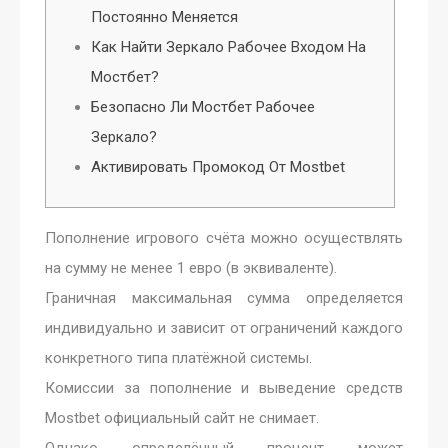
Постоянно Меняется
Как Найти Зеркало Рабочее Входом На
Мостбет?
Безопасно Ли Мостбет Рабочее
Зеркало?
Активировать Промокод От Mostbet
Пополнение игрового счёта можно осуществлять
на сумму не менее 1 евро (в эквиваленте).
Граничная максимальная сумма определяется
индивидуально и зависит от ограничений каждого
конкретного типа платёжной системы.
Комиссии за пополнение и выведение средств
Mostbet официальный сайт не снимает.