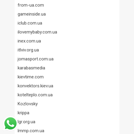
from-ua.com
gameinside.ua
iclub.com.ua
ilovemybaby.com.ua
inex.com.ua
itlviv.org.ua
jomasport.com.ua
karabasmedia
kievtime.com
konvektors.kiev.ua
kotelteplo.com.ua
Kozlovsky
krippa
lgr.org.ua
lmmp.com.ua