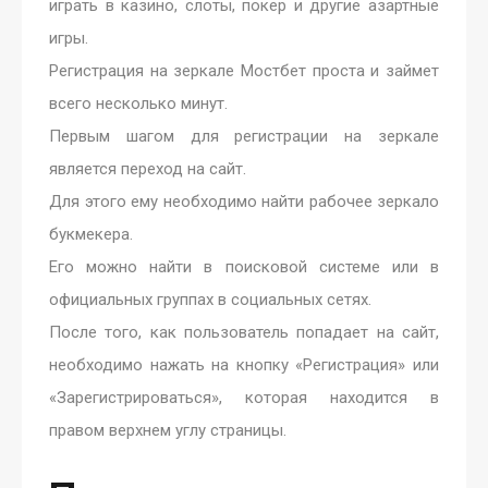
играть в казино, слоты, покер и другие азартные
игры.
Регистрация на зеркале Мостбет проста и займет
всего несколько минут.
Первым шагом для регистрации на зеркале
является переход на сайт.
Для этого ему необходимо найти рабочее зеркало
букмекера.
Его можно найти в поисковой системе или в
официальных группах в социальных сетях.
После того, как пользователь попадает на сайт,
необходимо нажать на кнопку «Регистрация» или
«Зарегистрироваться», которая находится в
правом верхнем углу страницы.