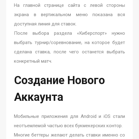
На главной странице сайта с левой стороны
экрана в вертикальном меню показана вся
доступная линия для ставок.
После выбора раздела «Киберспорт» нужно
выбрать турнир/соревнование, на которое будет
сделана ставка, после чего останется выбрать
конкретный матч.
Создание Нового
Аккаунта
Мобильные приложения для Android и iOS стали
неотъемлемой частью всех букмекерских контор.
Многие беттеры желают делать ставки именно со