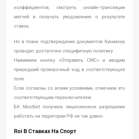
коэффициентов, смотреть онлайн-трансляции
матчей и получать уведомления о результате
ставок.
Но в плане подтверждения документов букмекер
проводит достаточно специфичную политику.
Нажимаем кнопку «Отправить СМС» и вводим
пришедший проверочный код в соответствующее
поле.
Если согласны со всеми условиями, отмечаем это
соответствующим переключателем.
БК Mostbet получила лицензионное разрешение
работать на территории РФ не так давно.
Roi В Ставках На Спорт