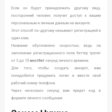
Если он будет принадлежать другому лицу,
посторонний человек получит доступ к вашим
персональным и личным данным на аккаунте.
Этот способ по-другому называют регистрацией в
один клик.
Название обусловлено скоростью, ведь на
заполнение регистрационного поля беттер тратит
от 5 до 10
мостбет
секунд личного времени.
Для того, чтобы создать аккаунт, вам
понадобится придумать логин и ввести свой
рабочий номер телефона.
Через несколько секунд вам придет код в
формате личного сообщения.