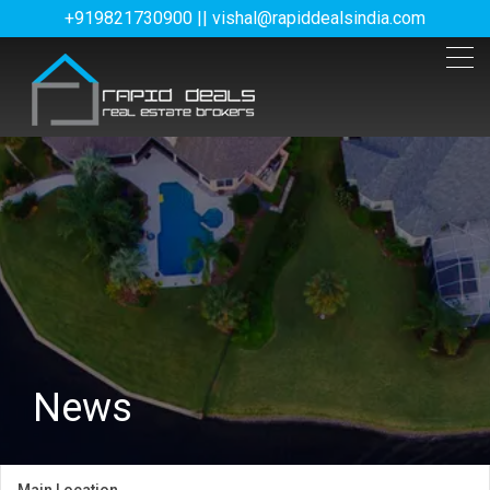
+919821730900 || vishal@rapiddealsindia.com
News