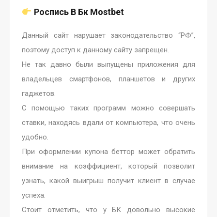
Роспись В Бк Mostbet
Данный сайт нарушает законодательство “РФ”,
поэтому доступ к данному сайту запрещен.
Не так давно были выпущены приложения для
владельцев смартфонов, планшетов и других
гаджетов.
С помощью таких программ можно совершать
ставки, находясь вдали от компьютера, что очень
удобно.
При оформлении купона беттор может обратить
внимание на коэффициент, который позволит
узнать, какой выигрыш получит клиент в случае
успеха.
Стоит отметить, что у БК довольно высокие