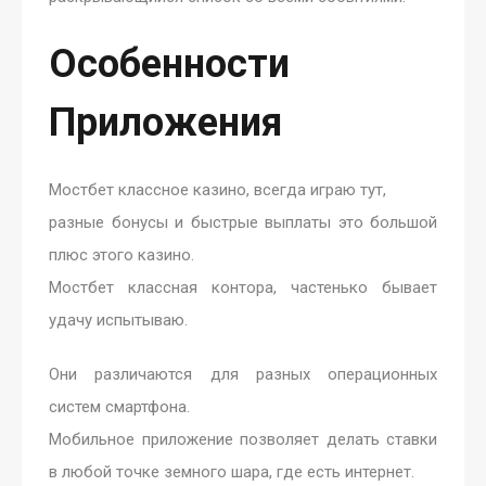
Особенности
Приложения
Мостбет классное казино, всегда играю тут,
разные бонусы и быстрые выплаты это большой
плюс этого казино.
Мостбет классная контора, частенько бывает
удачу испытываю.
Они различаются для разных операционных
систем смартфона.
Мобильное приложение позволяет делать ставки
в любой точке земного шара, где есть интернет.