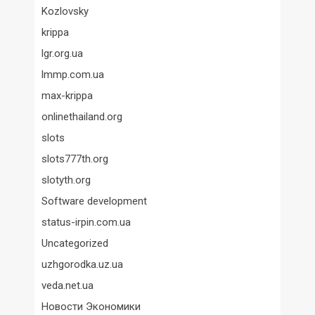
Kozlovsky
krippa
lgr.org.ua
lmmp.com.ua
max-krippa
onlinethailand.org
slots
slots777th.org
slotyth.org
Software development
status-irpin.com.ua
Uncategorized
uzhgorodka.uz.ua
veda.net.ua
Новости Экономики