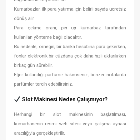
Kumarbazlar, ilk para yatırma için belirli sayıda ücretsiz
dönüş alır.
Para çekme oranı,
pin up
kumarbaz tarafından
kullanılan yönteme bağlı olacaktır.
Bu nedenle, örneğin, bir banka hesabına para çekerken,
fonlar elektronik bir cüzdana çok daha hızlı aktarılırken
birkaç gün sürebilir.
Eğer kullandığı parfüme hakimseniz, benzer notalarda
parfümler tercih edebilirsiniz.
Slot Makinesi Neden Çalışmıyor?
Herhangi bir slot makinesinin başlatılması,
kumarhanenin resmi web sitesi veya çalışma aynası
aracılığıyla gerçekleştirilir.