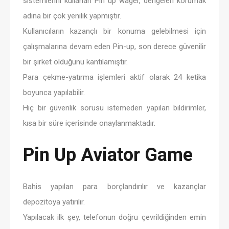
sistemlerini kullanan Pin up wager, dengeleri korumak
adına bir çok yenilik yapmıştır.
Kullanıcıların kazançlı bir konuma gelebilmesi için
çalışmalarına devam eden Pin-up, son derece güvenilir
bir şirket olduğunu kantılamıştır.
Para çekme-yatırma işlemleri aktif olarak 24 ketika
boyunca yapılabilir.
Hiç bir güvenlik sorusu istemeden yapılan bildirimler,
kısa bir süre içerisinde onaylanmaktadır.
Pin Up Aviator Game
Bahis yapılan para borçlandırılır ve kazançlar
depozitoya yatırılır.
Yapılacak ilk şey, telefonun doğru çevrildiğinden emin