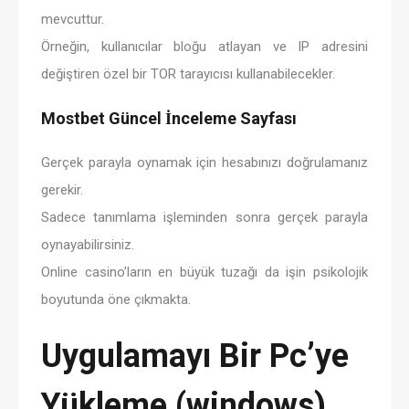
mevcuttur.
Örneğin, kullanıcılar bloğu atlayan ve IP adresini
değiştiren özel bir TOR tarayıcısı kullanabilecekler.
Mostbet Güncel İnceleme Sayfası
Gerçek parayla oynamak için hesabınızı doğrulamanız
gerekir.
Sadece tanımlama işleminden sonra gerçek parayla
oynayabilirsiniz.
Online casino’ların en büyük tuzağı da işin psikolojik
boyutunda öne çıkmakta.
Uygulamayı Bir Pc’ye
Yükleme (windows)