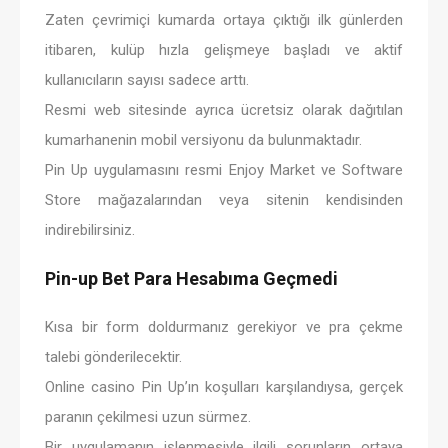
Zaten çevrimiçi kumarda ortaya çıktığı ilk günlerden
itibaren, kulüp hızla gelişmeye başladı ve aktif
kullanıcıların sayısı sadece arttı.
Resmi web sitesinde ayrıca ücretsiz olarak dağıtılan
kumarhanenin mobil versiyonu da bulunmaktadır.
Pin Up uygulamasını resmi Enjoy Market ve Software
Store mağazalarından veya sitenin kendisinden
indirebilirsiniz.
Pin-up Bet Para Hesabıma Geçmedi
Kısa bir form doldurmanız gerekiyor ve pra çekme
talebi gönderilecektir.
Online casino Pin Up’ın koşulları karşılandıysa, gerçek
paranın çekilmesi uzun sürmez.
Bir uygulamanın işlenmesiyle ilgili sorunların ortaya