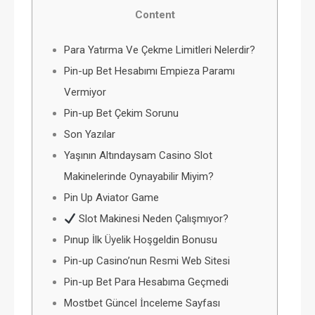
Content
Para Yatırma Ve Çekme Limitleri Nelerdir?
Pin-up Bet Hesabımı Empieza Paramı
Vermiyor
Pin-up Bet Çekim Sorunu
Son Yazılar
Yaşının Altındaysam Casino Slot
Makinelerinde Oynayabilir Miyim?
Pin Up Aviator Game
Slot Makinesi Neden Çalışmıyor?
Pınup İlk Üyelik Hoşgeldin Bonusu
Pin-up Casino’nun Resmi Web Sitesi
Pin-up Bet Para Hesabıma Geçmedi
Mostbet Güncel İnceleme Sayfası