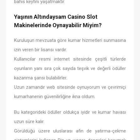
bahis keyfini yaşatmaktır.
Yaşının Altındaysam Casino Slot
Makinelerinde Oynayabilir Miyim?
Kuruluşun mevzuata göre kumar hizmetleri sunmasına
izin veren bir lisansı vardır.
Kullanıcılar resmi internet sitesinde çeşitli türlerde
oyunların yanı sıra çok sayıda teşvik ve değerli ödüller
kazanma şansı bulabilirler.
Uzun zamandır web sitesinde oynuyorum ve çevrimiçi
kumarhanenin güvenilirliğine ikna oldum.
Bu kategorideki ödüller oldukça iyidir ve kumar havası
uzun süre kalır.
Görüldüğü üzere uluslarası afin de yatırma-çekme