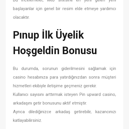
Bu incelemeler, web sitesine en yeni gelen yeni
başlayanlar için genel bir resim elde etmeye yardımcı
olacaktır.
Pınup İlk Üyelik
Hoşgeldin Bonusu
Bu durumda, sorunun giderilmesini sağlamak için
casino hesabınıza para yatırdığınızdan sonra müşteri
hizmetleri ekibiyle iletişime geçmeniz gerekir.
Kullanıcı sayısını arttırmak isteyen Pin upward casino,
arkadaşını getir bonusunu aktif etmiştir.
Ayrıca dilediğinizce arkadaş getirebilir, kazancınızı
katlayabilirsiniz.