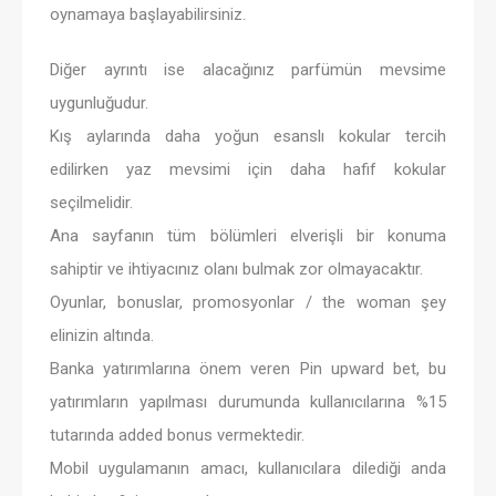
oynamaya başlayabilirsiniz.
Diğer ayrıntı ise alacağınız parfümün mevsime
uygunluğudur.
Kış aylarında daha yoğun esanslı kokular tercih
edilirken yaz mevsimi için daha hafif kokular
seçilmelidir.
Ana sayfanın tüm bölümleri elverişli bir konuma
sahiptir ve ihtiyacınız olanı bulmak zor olmayacaktır.
Oyunlar, bonuslar, promosyonlar / the woman şey
elinizin altında.
Banka yatırımlarına önem veren Pin upward bet, bu
yatırımların yapılması durumunda kullanıcılarına %15
tutarında added bonus vermektedir.
Mobil uygulamanın amacı, kullanıcılara dilediği anda