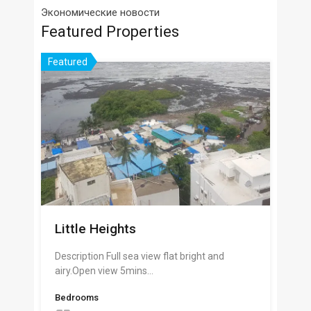
Экономические новости
Featured Properties
Featured
Little Heights
Description Full sea view flat bright and
airy.Open view 5mins…
Bedrooms