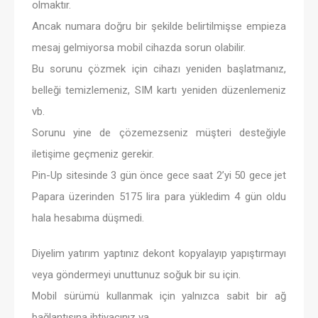
olmaktır.
Ancak numara doğru bir şekilde belirtilmişse empieza
mesaj gelmiyorsa mobil cihazda sorun olabilir.
Bu sorunu çözmek için cihazı yeniden başlatmanız,
belleği temizlemeniz, SIM kartı yeniden düzenlemeniz
vb.
Sorunu yine de çözemezseniz müşteri desteğiyle
iletişime geçmeniz gerekir.
Pin-Up sitesinde 3 gün önce gece saat 2’yi 50 gece jet
Papara üzerinden 5175 lira para yükledim 4 gün oldu
hala hesabıma düşmedi.
Diyelim yatırım yaptınız dekont kopyalayıp yapıştırmayı
veya göndermeyi unuttunuz soğuk bir su için.
Mobil sürümü kullanmak için yalnızca sabit bir ağ
bağlantısına ihtiyacınız va.