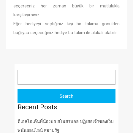
seçerseniz her zaman büyük bir mutlulukla
karşılaşırsınız.
Eğer hediyeyi seçtiğiniz kişi bir takıma gönülden
bağlıysa seçeceğiniz hediye bu takım ile alakalı olabilir.
Search
for:
Recent Posts
ดีเอสไอเค้นพี่น้องปธ สโมสรบอล ปฏิเสธเจ้าของเว็บ
พนันออนไลน์ สยามรัฐ