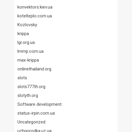
konvektors.kiev.ua
kotelteplo.com.ua
Kozlovsky
krippa
lgr.org.ua
lmmp.com.ua
max-krippa
onlinethailand.org
slots
slots777th.org
slotyth.org
Software development
status-irpin.com.ua
Uncategorized
uzhgorodka.uz.ua