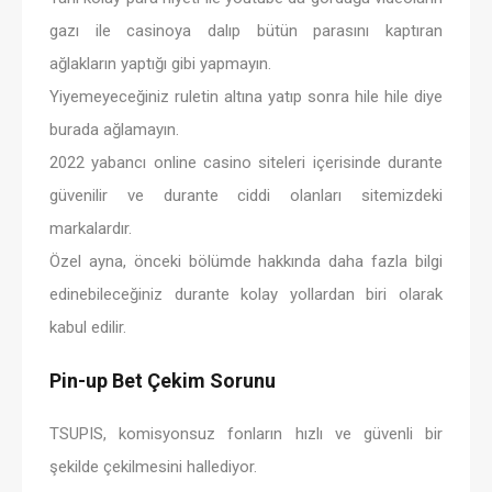
gazı ile casinoya dalıp bütün parasını kaptıran
ağlakların yaptığı gibi yapmayın.
Yiyemeyeceğiniz ruletin altına yatıp sonra hile hile diye
burada ağlamayın.
2022 yabancı online casino siteleri içerisinde durante
güvenilir ve durante ciddi olanları sitemizdeki
markalardır.
Özel ayna, önceki bölümde hakkında daha fazla bilgi
edinebileceğiniz durante kolay yollardan biri olarak
kabul edilir.
Pin-up Bet Çekim Sorunu
TSUPIS, komisyonsuz fonların hızlı ve güvenli bir
şekilde çekilmesini hallediyor.